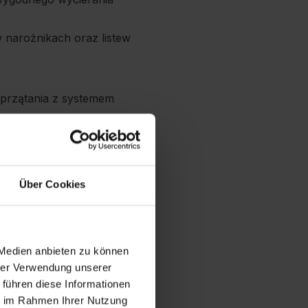
narożnikach oraz listew
przątania z systemem
ające łatwe wyciskanie
Über Cookies
 Medien anbieten zu können
hrer Verwendung unserer
 führen diese Informationen
ie im Rahmen Ihrer Nutzung