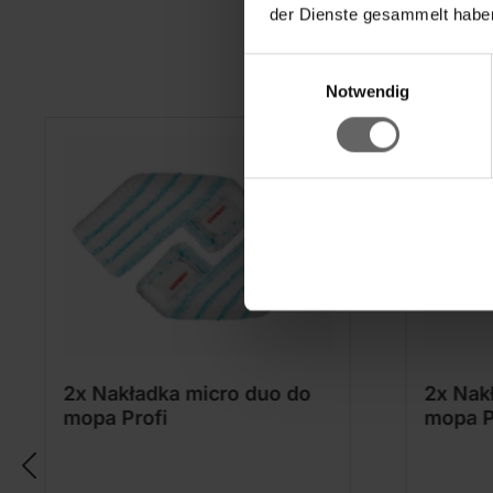
der Dienste gesammelt haben
Einwilligungsauswahl
Notwendig
2x Nakładka micro duo do
2x Nak
mopa Profi
mopa P