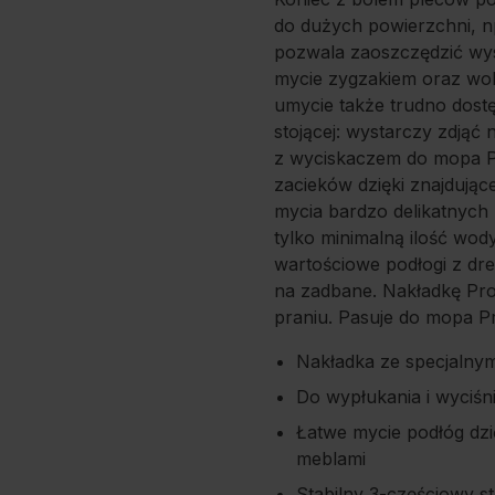
do dużych powierzchni, np
pozwala zaoszczędzić wys
mycie zygzakiem oraz wok
umycie także trudno dost
stojącej: wystarczy zdjąć
z wyciskaczem do mopa Pro
zacieków dzięki znajdujące
mycia bardzo delikatnych 
tylko minimalną ilość wody
wartościowe podłogi z dr
na zadbane. Nakładkę Pro
praniu. Pasuje do mopa Pr
Nakładka ze specjalnym
Do wypłukania i wyciśn
Łatwe mycie podłóg dz
meblami
Stabilny 3-częściowy 