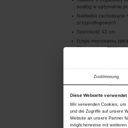
podłóg w optymalnej po
Nakładka zachodząca n
przypodłogowych
Szerokość 42 cm
Dzięki mocowaniu zatr
Click marki Leifheit
Dostępne oddzielnie: w
nakładki bez moczenia 
Zustimmung
Diese Webseite verwendet
Wir verwenden Cookies, um I
und die Zugriffe auf unsere 
Website an unsere Partner fü
möglicherweise mit weiteren