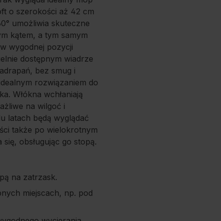
ft o szerokości aż 42 cm
60° umożliwia skuteczne
nym kątem, a tym samym
 w wygodnej pozycji
zielnie dostępnym wiadrze
zadrapań, bez smug i
st idealnym rozwiązaniem do
rka. Włókna wchłaniają
ażliwe na wilgoć i
lu latach będą wyglądać
ści także po wielokrotnym
 się, obsługując go stopą.
pą na zatrzask.
nych miejscach, np. pod
wygodnego wycierania