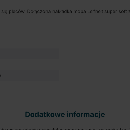
ię pleców. Dołączona nakładka mopa Leifheit super soft z
e
Dodatkowe informacje
dczas sprzątania i nieestetycznymi smugami na podłodze.