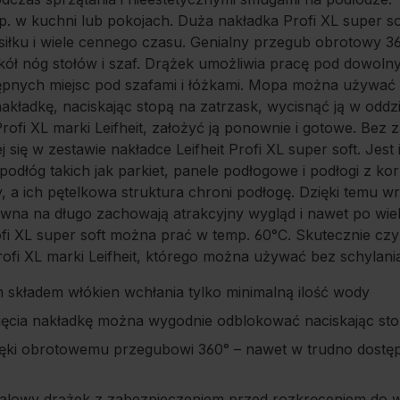
. w kuchni lub pokojach. Duża nakładka Profi XL super so
iłku i wiele cennego czasu. Genialny przegub obrotowy 3
ół nóg stołów i szaf. Drążek umożliwia pracę pod dowol
ępnych miejsc pod szafami i łóżkami. Mopa można używać
 nakładkę, naciskając stopą na zatrzask, wycisnąć ją w odd
fi XL marki Leifheit, założyć ją ponownie i gotowe. Bez 
j się w zestawie nakładce Leifheit Profi XL super soft. Je
podłóg takich jak parkiet, panele podłogowe i podłogi z ko
, a ich pętelkowa struktura chroni podłogę. Dzięki temu wr
ewna na długo zachowają atrakcyjny wygląd i nawet po wie
fi XL super soft można prać w temp. 60°C. Skutecznie czy
ofi XL marki Leifheit, którego można używać bez schylania
 składem włókien wchłania tylko minimalną ilość wody
ięcia nakładkę można wygodnie odblokować naciskając sto
ięki obrotowemu przegubowi 360° – nawet w trudno dostęp
stalowy drążek z zabezpieczeniem przed rozkręceniem do 