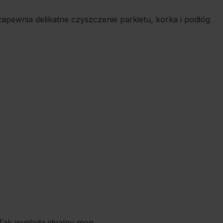
apewnia delikatne czyszczenie parkietu, korka i podłóg
 Tak wygląda idealny mop