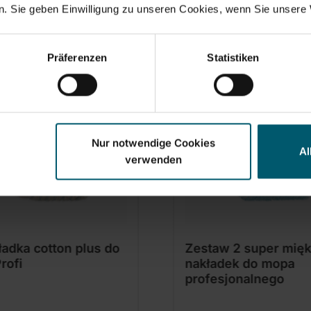
. Sie geben Einwilligung zu unseren Cookies, wenn Sie unsere 
Zestawy i akcesoria
Präferenzen
Statistiken
Nur notwendige Cookies
Al
verwenden
ładka cotton plus do
Zestaw 2 super mięk
rofi
nakładek do mopa
profesjonalnego