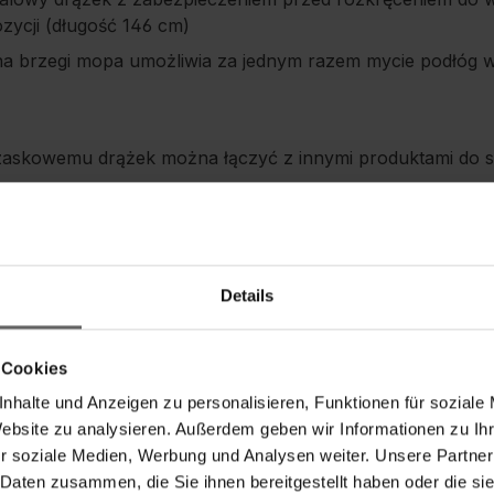
zycji (długość 146 cm)
a brzegi mopa umożliwia za jednym razem mycie podłóg w 
zaskowemu drążek można łączyć z innymi produktami do s
iadro z wyciskaczem do mopa Profi XL / Compact umożliwi
rąk w brudnej wodzie
Details
 Cookies
Instrukcje bezpieczeństwa
nhalte und Anzeigen zu personalisieren, Funktionen für soziale
Website zu analysieren. Außerdem geben wir Informationen zu I
r soziale Medien, Werbung und Analysen weiter. Unsere Partner
 Daten zusammen, die Sie ihnen bereitgestellt haben oder die s