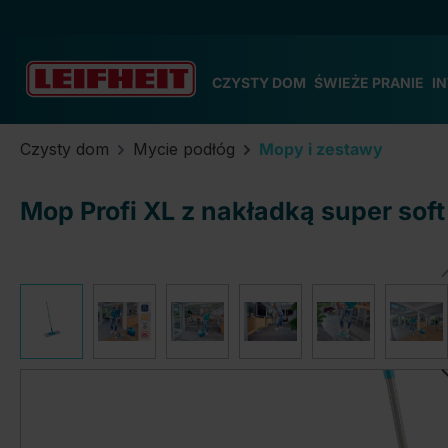
zejdź do głównej zawartości
Przejdź do wyszukiwania
Przejdź do głównej nawigacji
CZYSTY DOM
ŚWIEŻE PRANIE
I
Czysty dom
Mycie podłóg
Mopy i zestawy
Mop Profi XL z nakładką super so
Pomiń galerię zdjęć