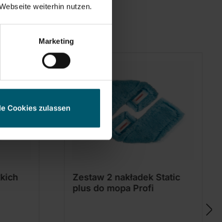
Webseite weiterhin nutzen.
Marketing
le Cookies zulassen
kich
Zestaw 2 nakładek Static
plus do mopa Profi