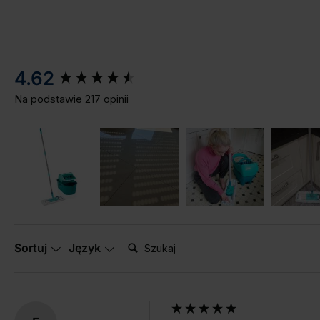
New content loaded
4.62
Na podstawie 217 opinii
Szukaj:
Sortuj
Język