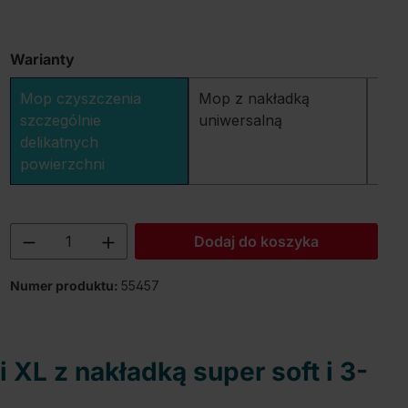
Warianty
Mop czyszczenia
Mop z nakładką
Drą
szczególnie
uniwersalną
nakł
delikatnych
powierzchni
Ilość produktu: Wprowadź żądaną ilość
Dodaj do koszyka
Numer produktu:
55457
XL z nakładką super soft i 3-