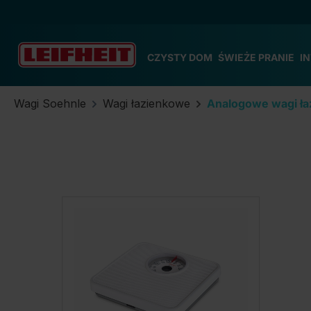
zejdź do głównej zawartości
Przejdź do wyszukiwania
Przejdź do głównej nawigacji
CZYSTY DOM
ŚWIEŻE PRANIE
I
Wagi Soehnle
Wagi łazienkowe
Analogowe wagi ł