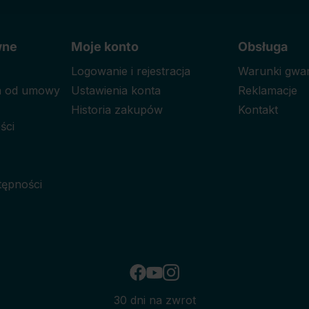
wne
Moje konto
Obsługa
Logowanie i rejestracja
Warunki gwar
ia od umowy
Ustawienia konta
Reklamacje
Historia zakupów
Kontakt
ści
tępności
30 dni na zwrot