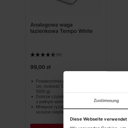
Analogowa waga
łazienkowa Tempo White
(19)
99,00 zł
Powierzchnia pomiarowa 27 x 29
cm, nośność 130 kg (dokładność
1000 g)
Dobrze czytelna analogowa skala
Zustimmung
z pełnym widokiem
Mniejsze ryzyko poślizgnięcia się i
uczucie ciepła pod stopami
Diese Webseite verwendet