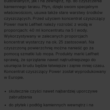
budowlanych, jak i na zewnątrz, np. do czyszczenia
kamiennego tarasu. Płyn, dzięki swoim specjalnym
właściwościom, usuwa także stare warstwy środków
czyszczących. Przed użyciem koncentrat czyszczący
Power marki Leifheit należy rozrobić z wodą w
proporcjach: 40 ml koncentratu na 5 l wody.
Wykorzystywany w zalecanych proporcjach
koncentrat wystarczy na ok. 25 zastosowań. Na
czyszczoną powierzchnię można nanieść go za
pomocą szmatki lub mopa. Produkty marki Leifheit
sprawią, że sprzątanie nawet najtrudniejszego do
usunięcia brudu będzie łatwiejsze i zajmie mniej czasu.
Koncentrat czyszczący Power został wyprodukowany
w Europie.
skutecznie czyści nawet najbardziej uporczywe
zabrudzenia
do płytek i podłóg kamiennych wewnątrz i na