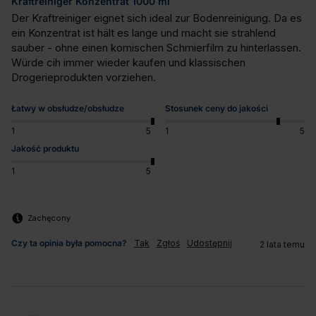
Kraftreiniger Konzentrat 1000 ml
Der Kraftreiniger eignet sich ideal zur Bodenreinigung. Da es 
ein Konzentrat ist hält es lange und macht sie strahlend 
sauber - ohne einen komischen Schmierfilm zu hinterlassen. 
Würde cih immer wieder kaufen und klassischen 
Drogerieprodukten vorziehen.
Łatwy w obsłudze/obsłudze
Stosunek ceny do jakości
1
5
1
5
Jakość produktu
1
5
Zachęcony
Czy ta opinia była pomocna?
Tak
Zgłoś
Udostępnij
2 lata temu