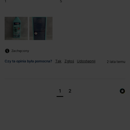
1
5
Zachęcony
Czy ta opinia była pomocna?
Tak
Zgłoś
Udostępnij
2 lata temu
1
2