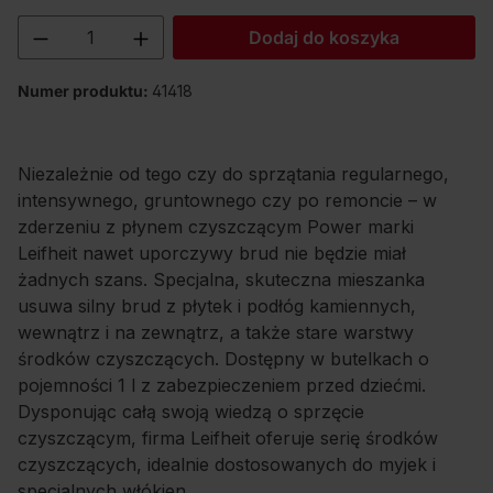
Ilość produktu: Wprowadź żądaną ilość lu
Dodaj do koszyka
Numer produktu:
41418
Niezależnie od tego czy do sprzątania regularnego,
intensywnego, gruntownego czy po remoncie – w
zderzeniu z płynem czyszczącym Power marki
Leifheit nawet uporczywy brud nie będzie miał
żadnych szans. Specjalna, skuteczna mieszanka
usuwa silny brud z płytek i podłóg kamiennych,
wewnątrz i na zewnątrz, a także stare warstwy
środków czyszczących. Dostępny w butelkach o
pojemności 1 l z zabezpieczeniem przed dziećmi.
Dysponując całą swoją wiedzą o sprzęcie
czyszczącym, firma Leifheit oferuje serię środków
czyszczących, idealnie dostosowanych do myjek i
specjalnych włókien.