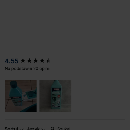
New content loaded
4.55
Na podstawie 20 opinii
Szukaj:
Sortuj
Język