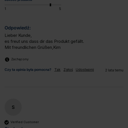
1
5
Odpowiedź:
Lieber Kunde,

es freut uns dass dir das Produkt gefällt.

Mit freundlichen Grüßen,Kim
Zachęcony
Czy ta opinia była pomocna?
Tak
Zgłoś
Udostępnij
2 lata temu
S
Verified Customer