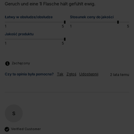
Geruch und eine 1l Flasche hält gefühlt ewig.
Łatwy w obsłudze/obsłudze
Stosunek ceny do jakości
1
5
1
5
Jakość produktu
1
5
Zachęcony
Czy ta opinia była pomocna?
Tak
Zgłoś
Udostępnij
2 lata temu
S
Verified Customer