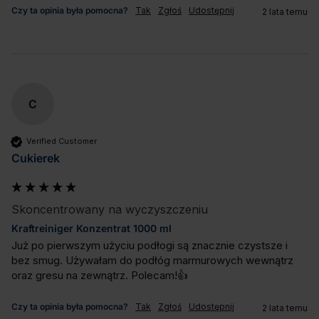
Czy ta opinia była pomocna?
Tak
Zgłoś
Udostępnij
2 lata temu
C
Verified Customer
Cukierek
Skoncentrowany na wyczyszczeniu
Kraftreiniger Konzentrat 1000 ml
Już po pierwszym użyciu podłogi są znacznie czystsze i 
bez smug. Używałam do podłóg marmurowych wewnątrz 
oraz gresu na zewnątrz. Polecam!👍
Czy ta opinia była pomocna?
Tak
Zgłoś
Udostępnij
2 lata temu