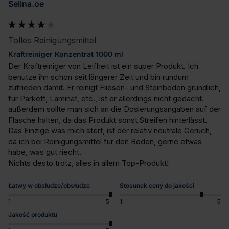
Selina.oe
Tolles Reinigungsmittel
Kraftreiniger Konzentrat 1000 ml
Der Kraftreiniger von Leifheit ist ein super Produkt. Ich 
benutze ihn schon seit längerer Zeit und bin rundum 
zufrieden damit. Er reinigt Fliesen- und Steinboden gründlich, 
für Parkett, Laminat, etc., ist er allerdings nicht gedacht. 
außerdem sollte man sich an die Dosierungsangaben auf der 
Flasche halten, da das Produkt sonst Streifen hinterlässt. 
Das Einzige was mich stört, ist der relativ neutrale Geruch, 
da ich bei Reinigungsmittel für den Boden, gerne etwas 
habe, was gut riecht. 

Nichts desto trotz, alles in allem Top-Produkt!
Łatwy w obsłudze/obsłudze
Stosunek ceny do jakości
1
5
1
5
Jakość produktu