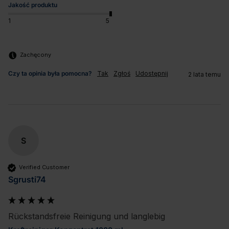
Jakość produktu
1
5
Zachęcony
Czy ta opinia była pomocna?
Tak
Zgłoś
Udostępnij
2 lata temu
S
Verified Customer
Sgrusti74
Rückstandsfreie Reinigung und langlebig