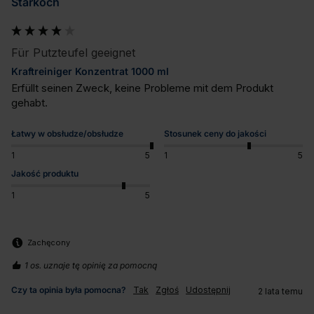
Starkoch
Für Putzteufel geeignet
Kraftreiniger Konzentrat 1000 ml
Erfüllt seinen Zweck, keine Probleme mit dem Produkt 
gehabt.
Łatwy w obsłudze/obsłudze
Stosunek ceny do jakości
1
5
1
5
Jakość produktu
1
5
Zachęcony
1 os. uznaje tę opinię za pomocną
Czy ta opinia była pomocna?
Tak
Zgłoś
Udostępnij
2 lata temu