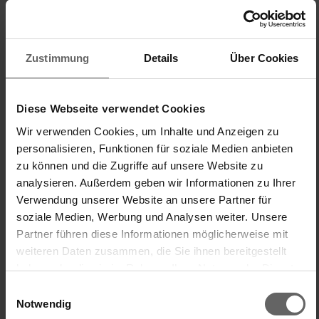
1
5
Zustimmung
Details
Über Cookies
Diese Webseite verwendet Cookies
Wir verwenden Cookies, um Inhalte und Anzeigen zu
Zachęcony
personalisieren, Funktionen für soziale Medien anbieten
Czy ta opinia była pomocna?
Tak
Zgłoś
Udostępnij
zu können und die Zugriffe auf unsere Website zu
2 lata temu
analysieren. Außerdem geben wir Informationen zu Ihrer
Verwendung unserer Website an unsere Partner für
soziale Medien, Werbung und Analysen weiter. Unsere
Partner führen diese Informationen möglicherweise mit
weiteren Daten zusammen, die Sie ihnen bereitgestellt
M
haben oder die sie im Rahmen Ihrer Nutzung der Dienste
gesammelt haben. Sie geben Einwilligung zu unseren
Einwilligungsauswahl
Verified Customer
Cookies, wenn Sie unsere Webseite weiterhin nutzen.
Notwendig
MarieCherie90