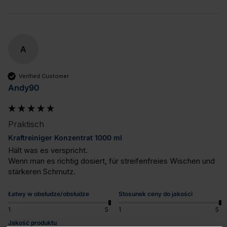
A
Verified Customer
Andy90
Praktisch
Kraftreiniger Konzentrat 1000 ml
Hält was es verspricht. 

Wenn man es richtig dosiert, für streifenfreies Wischen und 
stärkeren Schmutz.
Łatwy w obsłudze/obsłudze
Stosunek ceny do jakości
1
5
1
5
Jakość produktu