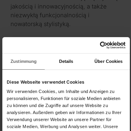
jakością i innowacyjnością, a także
niezwykłą funkcjonalnością i
nowatorską stylistyką.
Co wyróżnia nasze produkty?
Zustimmung
Details
Über Cookies
Uniwersalność i elastyczność – dzięki
innowacyjnemu Systemowi Click, czyli
wymiennym drążkom pasującym do większości
Diese Webseite verwendet Cookies
produktów do sprzątania, łatwo dostosujesz
Wir verwenden Cookies, um Inhalte und Anzeigen zu
pdodukty Leifheit do swoich potrzeb.
personalisieren, Funktionen für soziale Medien anbieten
Innowacyjność – Leifheit to opatentowane i
zu können und die Zugriffe auf unsere Website zu
niepowtarzalne rozwiązania ułatwiające pracę w
analysieren. Außerdem geben wir Informationen zu Ihrer
domu.
Verwendung unserer Website an unsere Partner für
Trwałość i estetyka oraz jakość wykonania –
soziale Medien, Werbung und Analysen weiter. Unsere
wszystkie produkty są skrupulatnie sprawdzane