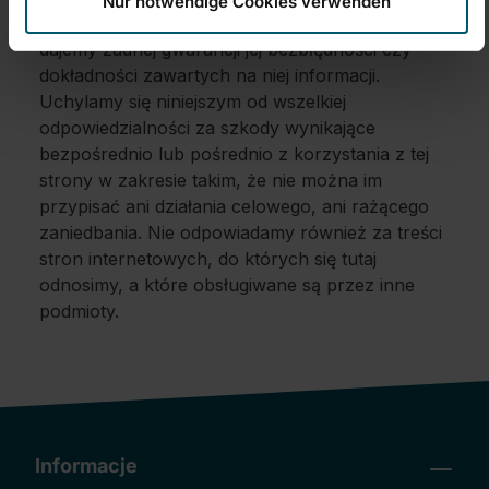
Nur notwendige Cookies verwenden
możliwie najwyższą starannością. Jednakże, nie
dajemy żadnej gwarancji jej bezbłędności czy
dokładności zawartych na niej informacji.
Uchylamy się niniejszym od wszelkiej
odpowiedzialności za szkody wynikające
bezpośrednio lub pośrednio z korzystania z tej
strony w zakresie takim, że nie można im
przypisać ani działania celowego, ani rażącego
zaniedbania. Nie odpowiadamy również za treści
stron internetowych, do których się tutaj
odnosimy, a które obsługiwane są przez inne
podmioty.
Informacje