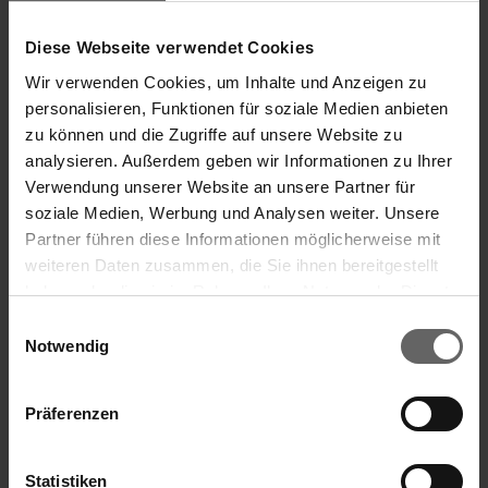
Diese Webseite verwendet Cookies
Wir verwenden Cookies, um Inhalte und Anzeigen zu
personalisieren, Funktionen für soziale Medien anbieten
zu können und die Zugriffe auf unsere Website zu
analysieren. Außerdem geben wir Informationen zu Ihrer
Verwendung unserer Website an unsere Partner für
soziale Medien, Werbung und Analysen weiter. Unsere
Partner führen diese Informationen möglicherweise mit
weiteren Daten zusammen, die Sie ihnen bereitgestellt
haben oder die sie im Rahmen Ihrer Nutzung der Dienste
gesammelt haben. Sie geben Einwilligung zu unseren
Einwilligungsauswahl
Cookies, wenn Sie unsere Webseite weiterhin nutzen.
Notwendig
Präferenzen
Suszarki ogrodowe Linomatic
Statistiken