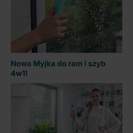
Nowa Myjka do ram i szyb
4w1!