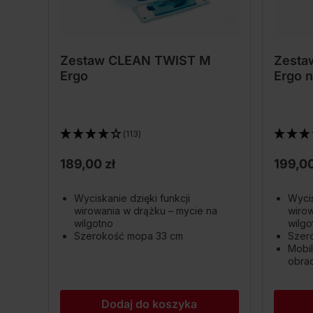
Zestaw CLEAN TWIST M
Zesta
Ergo
Ergo n
(113)
189,00 zł
199,00
Wyciskanie dzięki funkcji
Wycis
wirowania w drążku – mycie na
wirow
wilgotno
wilgo
Szerokość mopa 33 cm
Szer
Mobil
obrac
Dodaj do koszyka