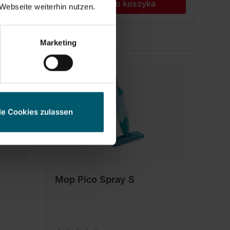
Dodaj do koszyka
Webseite weiterhin nutzen.
Marketing
le Cookies zulassen
Mop Pico Spray S