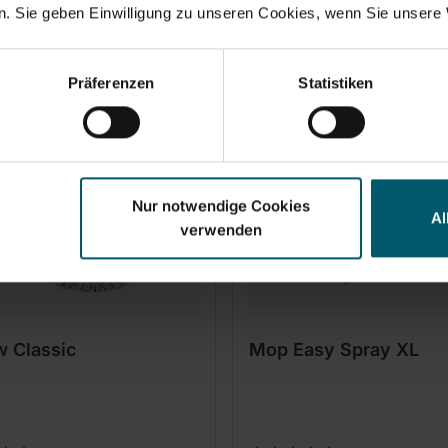
Dodaj do koszyka
Dodaj do koszyka
. Sie geben Einwilligung zu unseren Cookies, wenn Sie unsere 
Präferenzen
Statistiken
Nur notwendige Cookies
Al
verwenden
w Classic
Mop Easy Spray XL