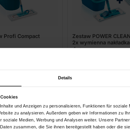
w Profi Compact
Zestaw POWER CLEAN
2x wymienna nakładka
duo
(59)
(58)
Details
 zł
119,00 zł
kanie poprzez naciśnięcie
Bardziej stabilne i dokładn
 Cookies
a – jak przy wyciskaniu
wyciskanie dzięki sitku
nym
drążek stalowy 140 cm
nhalte und Anzeigen zu personalisieren, Funktionen für soziale
k stalowy 140 cm
Szerokość mopa 33 cm
Website zu analysieren. Außerdem geben wir Informationen zu I
okość mopu 42 cm
r soziale Medien, Werbung und Analysen weiter. Unsere Partner
 Daten zusammen, die Sie ihnen bereitgestellt haben oder die s