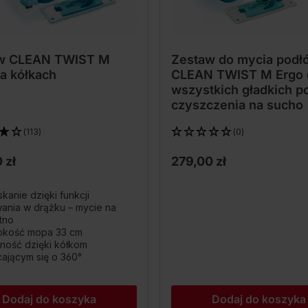
w CLEAN TWIST M
Zestaw do mycia podł
a kółkach
CLEAN TWIST M Ergo 
wszystkich gładkich po
czyszczenia na sucho
(113)
(0)
 zł
279,00 zł
kanie dzięki funkcji
ania w drążku – mycie na
tno
okość mopa 33 cm
ność dzięki kółkom
ającym się o 360°
Dodaj do koszyka
Dodaj do koszyka