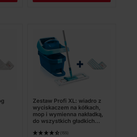
óg
Zestaw Profi XL: wiadro z
wyciskaczem na kółkach,
mop i wymienna nakładką,
do wszystkich gładkich
podłóg
(155)