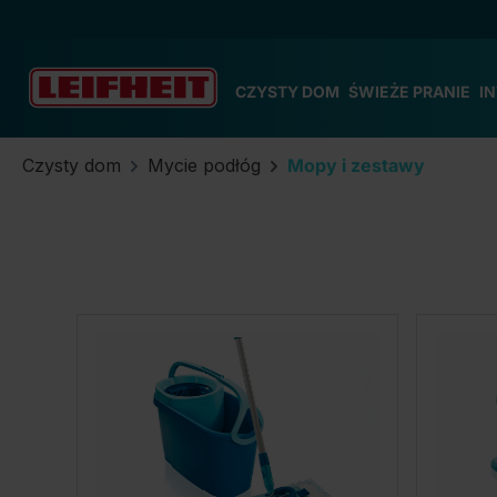
zejdź do głównej zawartości
Przejdź do wyszukiwania
Przejdź do głównej nawigacji
CZYSTY DOM
ŚWIEŻE PRANIE
I
Czysty dom
Mycie podłóg
Mopy i zestawy