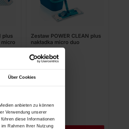
 plus
Zestaw POWER CLEAN plus
 micro
nakładka micro duo
(58)
Über Cookies
109,00 zł
iejsze
 Medien anbieten zu können
hrer Verwendung unserer
 führen diese Informationen
ie im Rahmen Ihrer Nutzung