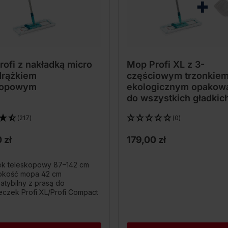
ofi z nakładką micro
Mop Profi XL z 3-
drążkiem
częściowym trzonkie
kopowym
ekologicznym opakowa
do wszystkich gładkic
podłóg i czyszczenia 
(217)
(0)
sucho
 zł
179,00 zł
ek teleskopowy 87–142 cm
okość mopa 42 cm
tybilny z prasą do
eczek Profi XL/Profi Compact