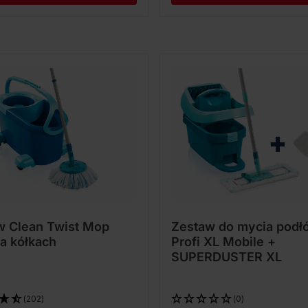
w Clean Twist Mop
Zestaw do mycia podł
a kółkach
Profi XL Mobile +
SUPERDUSTER XL
(202)
(0)