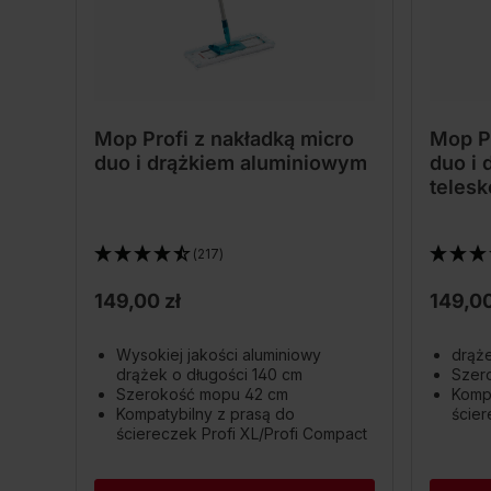
Mop Profi z nakładką micro
Mop Pr
duo i drążkiem aluminiowym
duo i 
teles
(217)
149,00 zł
149,00
Wysokiej jakości aluminiowy
drąż
drążek o długości 140 cm
Szer
Szerokość mopu 42 cm
Kompa
Kompatybilny z prasą do
ścier
ściereczek Profi XL/Profi Compact