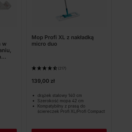
Mop Profi XL z nakładką
m w
micro duo
niu,
h
na
(217)
139,00 zł
drążek stalowy 140 cm
Szerokość mopa 42 cm
Kompatybilny z prasą do
ściereczek Profi XL/Profi Compact