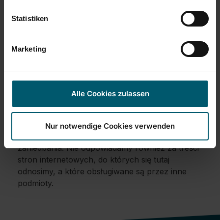
Statistiken
Uwagi:
Niniejsza strona została przygotowana z
Marketing
możliwie najwyższą starannością. Jednakże, nie
dajemy żadnej gwarancji jej bezbłędności czy
dokładności zawartych na niej informacji.
Uchylamy się niniejszym od wszelkiej
Alle Cookies zulassen
odpowiedzialności za szkody wynikające
bezpośrednio lub pośrednio z korzystania z tej
strony w zakresie takim, że nie można im
Nur notwendige Cookies verwenden
przypisać ani działania celowego, ani rażącego
zaniedbania. Nie odpowiadamy również za treści
stron internetowych, do których się tutaj
odnosimy, a które obsługiwane są przez inne
podmioty.