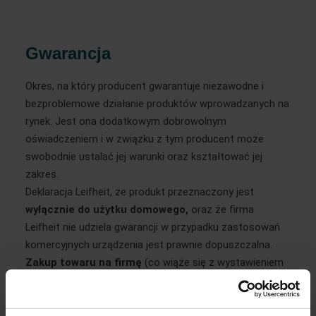
Gwarancja
Okres, na który producent gwarantuje niezawodne i 
bezproblemowe działanie produktów wprowadzanych na 
rynek. Jest ona dodatkowym dobrowolnym 
oświadczeniem i w związku z tym producent może 
swobodnie ustalać jej warunki oraz kształtować jej 
zakres.
Deklaracja Leifheit, że produkt przeznaczony jest 
wyłącznie do użytku domowego,
 oraz że firma 
Leifheit nie udziela gwarancji w przypadku zastosowań 
komercyjnych urządzenia jest prawnie dopuszczalna. 
Zakup towaru na firmę
 (co wiąże się z wystawieniem 
faktury VAT) rodzi domniemanie, że towar został 
zakupiony w związku z prowadzoną działalnością 
gospodarczą (w celach komercyjnych), nie zaś 