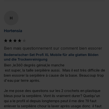
H
Hortensia
Bien mais questionnement sur comment bien essorer
Bodenwischer-Set Profi XL Mobile für alle glatten Böden
und die Trockenreinigung
Bien ,le360 degrés génial,le manche

 est super, la taille serpilière aussi.  Mais il est très difficile de 
bien essorer la serpilière à cause de la base. Beaucoup trop 
d'eau par terre après.

Je me pose des questions sur les 2 crochets en plastique 
bleus pour la serpilière. Vont ils vraiment durer? Quelqu'un 
qui a le profil xl depuis longtemps peut il me dire ?Il faut 
enlever la serpilière chour la laver après usage donc  il faut 