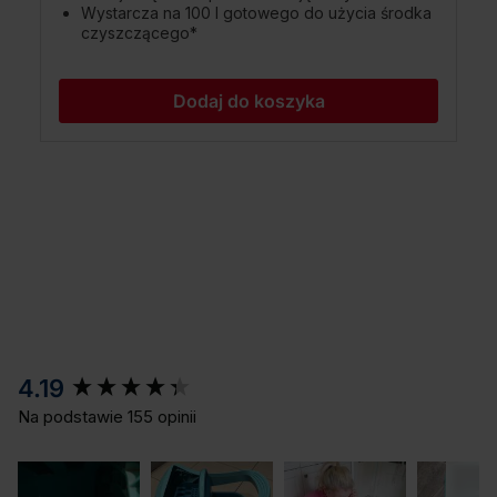
Wystarcza na 100 l gotowego do użycia środka
czyszczącego*
Dodaj do koszyka
New content loaded
4.19
Na podstawie 155 opinii