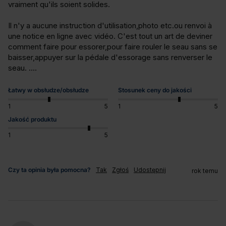
vraiment qu'ils soient solides.

Il n'y a aucune instruction d'utilisation,photo etc.ou renvoi à 
une notice en ligne avec vidéo. C'est tout un art de deviner 
comment faire pour essorer,pour faire rouler le seau sans se 
baisser,appuyer sur la pédale d'essorage sans renverser le 
seau. ....
Łatwy w obsłudze/obsłudze
Stosunek ceny do jakości
1
5
1
5
Jakość produktu
1
5
Czy ta opinia była pomocna?
Tak
Zgłoś
Udostępnij
rok temu