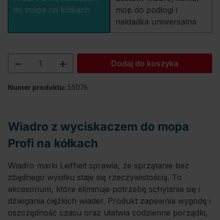
do mopa na kółkach
mop do podłogi i
nakładka uniwersalna
Ilość produktu: Wprowadź żądaną ilość lu
Dodaj do koszyka
Numer produktu:
55076
Wiadro z wyciskaczem do mopa
Profi na kółkach
Wiadro marki Leifheit sprawia, że sprzątanie bez
zbędnego wysiłku staje się rzeczywistością. To
akcesorium, które eliminuje potrzebę schylania się i
dźwigania ciężkich wiader. Produkt zapewnia wygodę i
oszczędność czasu oraz ułatwia codzienne porządki,