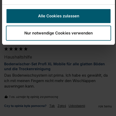
Alle Cookies zulassen
G
Nur notwendige Cookies verwenden
Gihaus
Haushaltshilfe
Bodenwischer-Set Profi XL Mobile für alle glatten Böden
und die Trockenreinigung
Das Bodenwischsystem ist prima. Ich habe es gewählt, da 
ich mit meinen Fingern nicht mehr den Wischlappen

auswringen kann.
1 os. uznaje tę opinię za pomocną
Czy ta opinia była pomocna?
Tak
Zgłoś
Udostępnij
rok temu