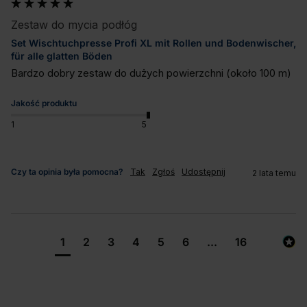
Zestaw do mycia podłóg
Set Wischtuchpresse Profi XL mit Rollen und Bodenwischer,
für alle glatten Böden
Bardzo dobry zestaw do dużych powierzchni (około 100 m)
Jakość produktu
1
5
Czy ta opinia była pomocna?
Tak
Zgłoś
Udostępnij
2 lata temu
1
2
3
4
5
6
...
16