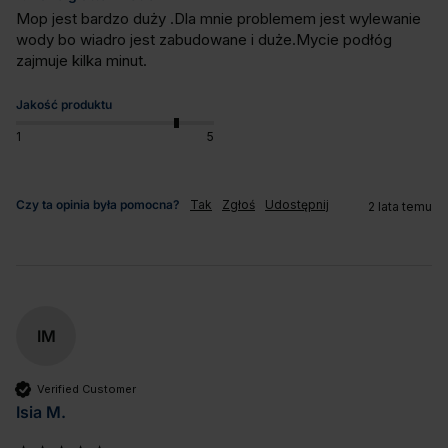
Mop jest bardzo duży .Dla mnie problemem jest wylewanie 
wody bo wiadro jest zabudowane i duże.Mycie podłóg 
zajmuje kilka minut.
Jakość produktu
1
5
Czy ta opinia była pomocna?
Tak
Zgłoś
Udostępnij
2 lata temu
IM
Verified Customer
Isia M.