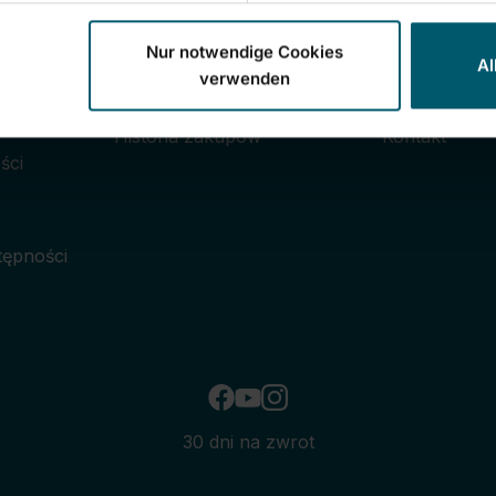
wne
Moje konto
Obsługa
Nur notwendige Cookies
Al
Logowanie i rejestracja
Warunki gwar
verwenden
ia od umowy
Ustawienia konta
Reklamacje
Historia zakupów
Kontakt
ści
tępności
30 dni na zwrot