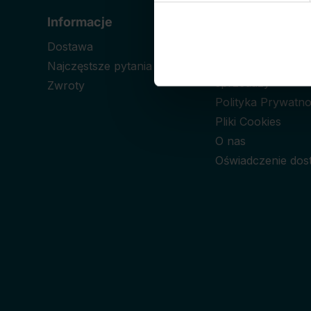
Informacje
Informacje pra
Dostawa
Regulamin
Najczęstsze pytania
Prawo odstąpien
sprzedaży
Zwroty
Polityka Prywatno
Pliki Cookies
O nas
Oświadczenie dos