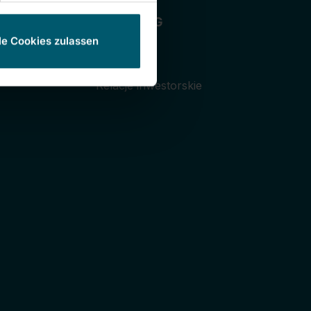
Leifheit AG
le Cookies zulassen
ancji
Firma
Prasa
Relacje inwestorskie