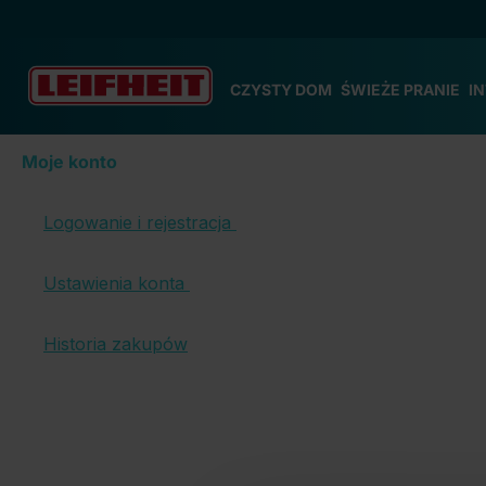
zejdź do głównej zawartości
Przejdź do wyszukiwania
Przejdź do głównej nawigacji
CZYSTY DOM
ŚWIEŻE PRANIE
I
Moje konto
Logowanie i rejestracja
Ustawienia konta
Historia zakupów