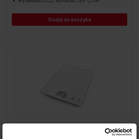
Wyświetlacz LCD, wysokość cyfr 1,2 cm
Dodaj do koszyka
Elektroniczna waga kuchenna Page
Compact 300