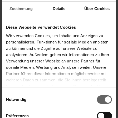
Zustimmung
Details
Über Cookies
(152)
Diese Webseite verwendet Cookies
89,00 zł
Wir verwenden Cookies, um Inhalte und Anzeigen zu
Powierzchnia ważenia 20 x 15 cm, nośność 5 kg
personalisieren, Funktionen für soziale Medien anbieten
(dokładność do 1 g)
zu können und die Zugriffe auf unsere Website zu
Wyświetlacz LCD, wysokość cyfr 1,2 cm
analysieren. Außerdem geben wir Informationen zu Ihrer
Verwendung unserer Website an unsere Partner für
Dodaj do koszyka
soziale Medien, Werbung und Analysen weiter. Unsere
Partner führen diese Informationen möglicherweise mit
weiteren Daten zusammen, die Sie ihnen bereitgestellt
haben oder die sie im Rahmen Ihrer Nutzung der Dienste
gesammelt haben. Sie geben Einwilligung zu unseren
Einwilligungsauswahl
Cookies, wenn Sie unsere Webseite weiterhin nutzen.
Notwendig
Präferenzen