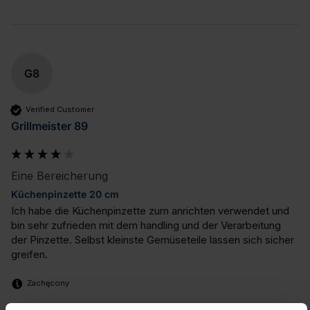
G8
Verified Customer
Grillmeister 89
Eine Bereicherung
Küchenpinzette 20 cm
Ich habe die Küchenpinzette zum anrichten verwendet und 
bin sehr zufrieden mit dem handling und der Verarbeitung 
der Pinzette. Selbst kleinste Gemüseteile lassen sich sicher 
greifen.
Zachęcony
Czy ta opinia była pomocna?
Tak
Zgłoś
Udostępnij
2 lata temu