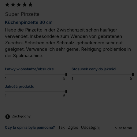
Super Pinzette
Küchenpinzette 30 cm
Habe die Pinzette in der Zwischenzeit schon häufiger 
verwendet. Insbesondere zum Wenden von gebratenen 
Zucchini-Scheiben oder Schmalz-gebackenem sehr gut 
geeignet. Verwende ich sehr gerne. Reinigung problemlos in 
der Spülmaschine.
Łatwy w obsłudze/obsłudze
Stosunek ceny do jakości
1
5
1
5
Jakość produktu
1
5
Zachęcony
Czy ta opinia była pomocna?
Tak
Zgłoś
Udostępnij
6 lat temu