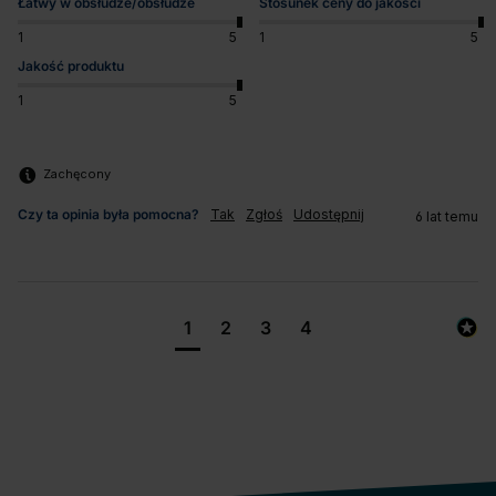
Łatwy w obsłudze/obsłudze
Stosunek ceny do jakości
1
5
1
5
Jakość produktu
1
5
Zachęcony
Czy ta opinia była pomocna?
Tak
Zgłoś
Udostępnij
6 lat temu
1
2
3
4