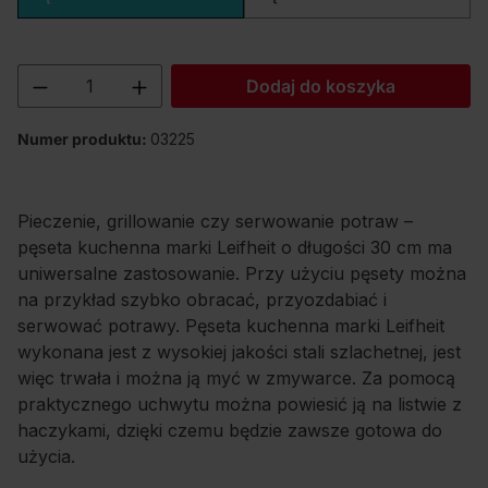
Ilość produktu: Wprowadź żądaną ilość lu
Dodaj do koszyka
Numer produktu:
03225
Pieczenie, grillowanie czy serwowanie potraw –
pęseta kuchenna marki Leifheit o długości 30 cm ma
uniwersalne zastosowanie. Przy użyciu pęsety można
na przykład szybko obracać, przyozdabiać i
serwować potrawy. Pęseta kuchenna marki Leifheit
wykonana jest z wysokiej jakości stali szlachetnej, jest
więc trwała i można ją myć w zmywarce. Za pomocą
praktycznego uchwytu można powiesić ją na listwie z
haczykami, dzięki czemu będzie zawsze gotowa do
użycia.