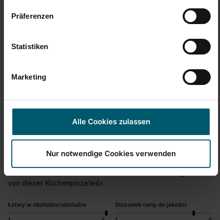
2 lata temu
Präferenzen
Statistiken
S
Marketing
Verified Customer
Silly
Alle Cookies zulassen
Genialer Küchenhelfer
Küchenpinzette 20 cm
Nur notwendige Cookies verwenden
Eine super Sache für mich als Hobby Köchin. Da ich gerne 
für meine liebsten koche und backe bin ich sehr begeistert 
von dieser Küchenpinzete👍
Łatwy w obsłudze/obsłudze
Stosunek ceny do jakości
1
5
1
5