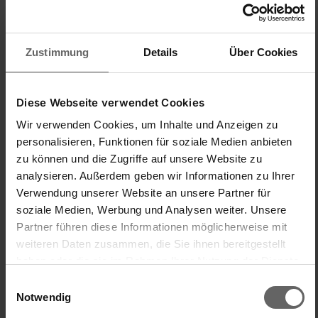
Zustimmung
Details
Über Cookies
M
Diese Webseite verwendet Cookies
Wir verwenden Cookies, um Inhalte und Anzeigen zu
Verified Customer
personalisieren, Funktionen für soziale Medien anbieten
Mettigel284
zu können und die Zugriffe auf unsere Website zu
analysieren. Außerdem geben wir Informationen zu Ihrer
Verwendung unserer Website an unsere Partner für
Praktisch!
soziale Medien, Werbung und Analysen weiter. Unsere
Küchenpinzette 20 cm
Partner führen diese Informationen möglicherweise mit
Ein nützliches und präzises Werkzeug, das in keiner Küche 
weiteren Daten zusammen, die Sie ihnen bereitgestellt
fehlen sollte. Sie liegt gut in der Hand und ermöglicht ein 
haben oder die sie im Rahmen Ihrer Nutzung der Dienste
einfaches Greifen und Wenden von kleinen Lebensmitteln.
gesammelt haben. Sie geben Einwilligung zu unseren
Einwilligungsauswahl
Zachęcony
Cookies, wenn Sie unsere Webseite weiterhin nutzen.
Notwendig
Czy ta opinia była pomocna?
Tak
Zgłoś
Udostępnij