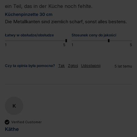
ein Teil, das in der Küche noch fehlte.
Küchenpinzette 30 cm
Die Metallkanten sind ziemlich scharf, sonst alles bestens.
Łatwy w obsłudze/obsłudze
Stosunek ceny do jakości
1
5
1
5
Czy ta opinia była pomocna?
Tak
Zgłoś
Udostępnij
5 lat temu
K
Verified Customer
Käthe