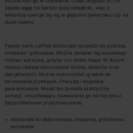
można myć go w zmywarce. Dzięki długości 30 cm
pęseta sięga na bardzo dużą odległość, więc z
łatwością operuje się nią w głębokim piekarniku czy na
dużej patelni.
Pęseta marki Leifheit doskonale sprawdzi się podczas
smażenia i grillowania. Można obracać nią wszelkiego
rodzaju warzywa, grzyby czy lekkie mięsa. W dużym
stopniu ułatwia dekorowanie tortów, deserów oraz
dań głównych. Można wykorzystać ją także do
serwowania przekąsek. Precyzja i wygodna
gwarantowane. Model ten posiada praktyczny
uchwyt, umożliwiający zawieszenie go na haczyku i
bezproblemowe przechowywanie.
doskonała do dekorowania, smażenia, grillowania i
serowania