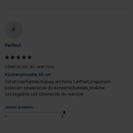
P
Perfect
obieraczki do warzyw
Küchenpinzette 30 cm
Od lat najchętniej kupuję art.firmy Leifheit,znajomym 
polecam otwieracze do konserw,butelek,słoików 
szczególnie zaś obieraczki do warzyw
Jakość produktu
1
5