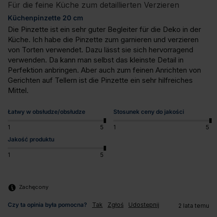
Für die feine Küche zum detaillierten Verzieren
Küchenpinzette 20 cm
Die Pinzette ist ein sehr guter Begleiter für die Deko in der 
Küche. Ich habe die Pinzette zum garnieren und verzieren 
von Torten verwendet. Dazu lässt sie sich hervorragend 
verwenden. Da kann man selbst das kleinste Detail in 
Perfektion anbringen. Aber auch zum feinen Anrichten von 
Gerichten auf Tellern ist die Pinzette ein sehr hilfreiches 
Mittel.
Łatwy w obsłudze/obsłudze
Stosunek ceny do jakości
1
5
1
5
Jakość produktu
1
5
Zachęcony
Czy ta opinia była pomocna?
Tak
Zgłoś
Udostępnij
2 lata temu