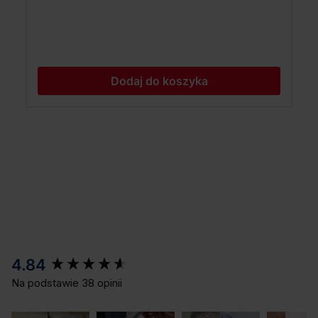
Dodaj do koszyka
New content loaded
4.84
Na podstawie 38 opinii