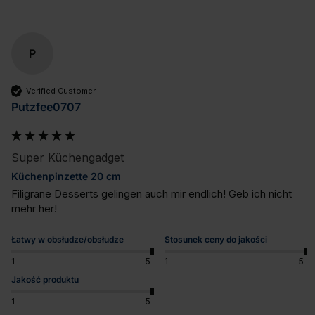
P
Verified Customer
Putzfee0707
Super Küchengadget
Küchenpinzette 20 cm
Filigrane Desserts gelingen auch mir endlich! Geb ich nicht 
mehr her!
Łatwy w obsłudze/obsłudze
Stosunek ceny do jakości
1
5
1
5
Jakość produktu
1
5