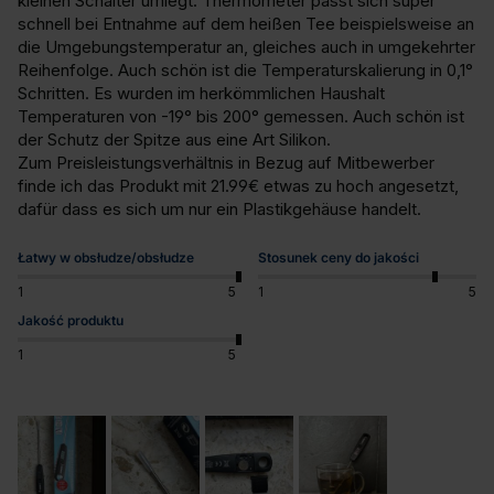
kleinen Schalter umlegt. Thermometer passt sich super 
schnell bei Entnahme auf dem heißen Tee beispielsweise an 
die Umgebungstemperatur an, gleiches auch in umgekehrter 
Reihenfolge. Auch schön ist die Temperaturskalierung in 0,1° 
Schritten. Es wurden im herkömmlichen Haushalt 
Temperaturen von -19° bis 200° gemessen. Auch schön ist 
der Schutz der Spitze aus eine Art Silikon. 

Zum Preisleistungsverhältnis in Bezug auf Mitbewerber 
finde ich das Produkt mit 21.99€ etwas zu hoch angesetzt, 
dafür dass es sich um nur ein Plastikgehäuse handelt.
Łatwy w obsłudze/obsłudze
Stosunek ceny do jakości
1
5
1
5
Jakość produktu
1
5