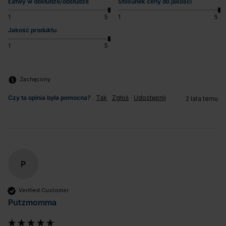
Łatwy w obsłudze/obsłudze
Stosunek ceny do jakości
1
5
1
5
Jakość produktu
1
5
Zachęcony
Czy ta opinia była pomocna?
Tak
Zgłoś
Udostępnij
2 lata temu
P
Verified Customer
Putzmomma