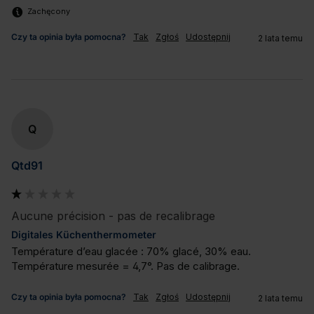
Zachęcony
Czy ta opinia była pomocna?
Tak
Zgłoś
Udostępnij
2 lata temu
Q
Qtd91
Aucune précision - pas de recalibrage
Digitales Küchenthermometer
Température d’eau glacée : 70% glacé, 30% eau. 

Température mesurée = 4,7°. Pas de calibrage.
Czy ta opinia była pomocna?
Tak
Zgłoś
Udostępnij
2 lata temu