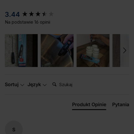
New content loaded
3.44
Na podstawie 16 opinii
Szukaj:
Sortuj
Język
Produkt Opinie
Pytania
S