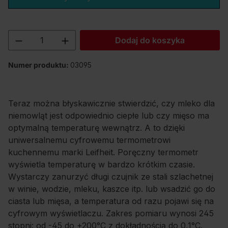
Ilość produktu: Wprowadź żądaną ilość lu
Dodaj do koszyka
Numer produktu:
03095
Teraz można błyskawicznie stwierdzić, czy mleko dla
niemowląt jest odpowiednio ciepłe lub czy mięso ma
optymalną temperaturę wewnątrz. A to dzięki
uniwersalnemu cyfrowemu termometrowi
kuchennemu marki Leifheit. Poręczny termometr
wyświetla temperaturę w bardzo krótkim czasie.
Wystarczy zanurzyć długi czujnik ze stali szlachetnej
w winie, wodzie, mleku, kaszce itp. lub wsadzić go do
ciasta lub mięsa, a temperatura od razu pojawi się na
cyfrowym wyświetlaczu. Zakres pomiaru wynosi 245
stopni: od -45 do +200°C z dokładnością do 0,1°C.