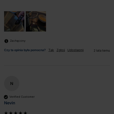
Zachęcony
Czy ta opinia była pomocna?
Tak
Zgłoś
Udostępnij
2 lata temu
N
Verified Customer
Nevin