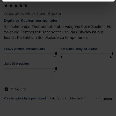
Absoultes Muss beim Backen
Digitales Küchenthermometer
Ich nehme das Thermometer überwiegend beim Backen. Es 
zeigt die Temperatur sehr schnell an, das Display ist gut 
lesbar. Perfekt um Schokolade zu temperieren.
Łatwy w obsłudze/obsłudze
Stosunek ceny do jakości
1
5
1
5
Jakość produktu
1
5
Zachęcony
Czy ta opinia była pomocna?
Tak
Zgłoś
Udostępnij
2 lata temu