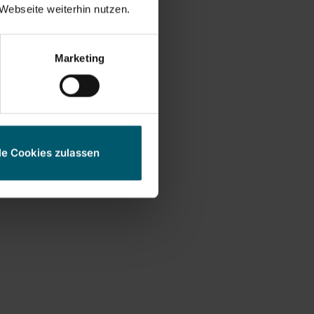
ręką
Webseite weiterhin nutzen.
ji pasuje do każdej
Marketing
olii
ionowy 6,73 cm
le Cookies zulassen