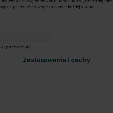
a wbudowaną funkcję hamowania. Model ten wyróżnia się tak
będzie pasować do wnętrza niemal każdej kuchni.
wą i przezroczystą
Zastosowanie i cechy