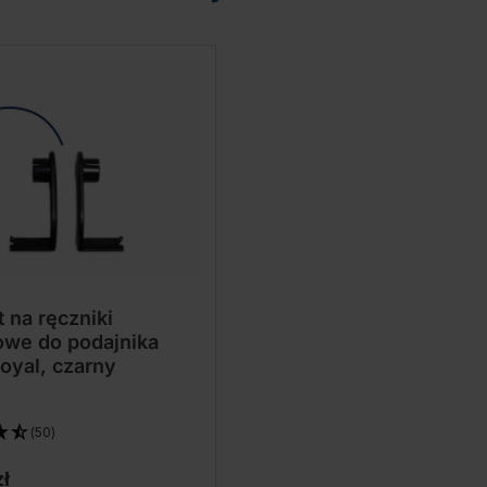
 na ręczniki
owe do podajnika
oyal, czarny
(50)
ł