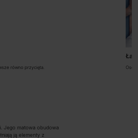
Łat
zawsze równo przycięta.
Osobn
chni. Jego matowa obudowa
niają ją elementy z