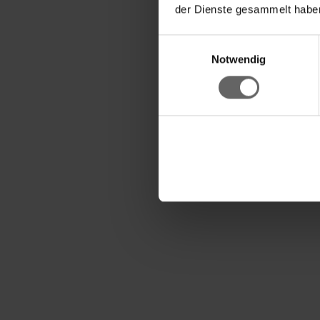
Dzięki funkcji hamowa
der Dienste gesammelt haben
Uchwyt na ręcznik pap
Einwilligungsauswahl
Elegancka, wysokiej ja
Notwendig
kuchni
Ostre jak brzytwa noże 
Rozstaw otworów do m