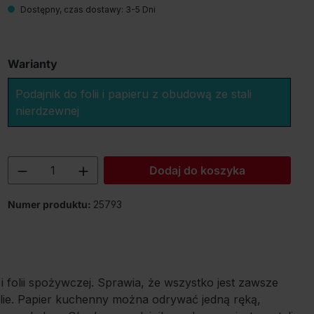
Dostępny, czas dostawy: 3-5 Dni
Warianty
Podajnik do folii i papieru z obudową ze stali
nierdzewnej
Ilość produktu: Wprowadź żądaną ilość
Dodaj do koszyka
Numer produktu:
25793
 i folii spożywczej. Sprawia, że wszystko jest zawsze
folie. Papier kuchenny można odrywać jedną ręką,