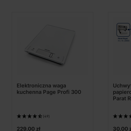
Elektroniczna waga
Uchwyt
kuchenna Page Profi 300
papier
Parat R
(49)
229,00 zł
30,00 z