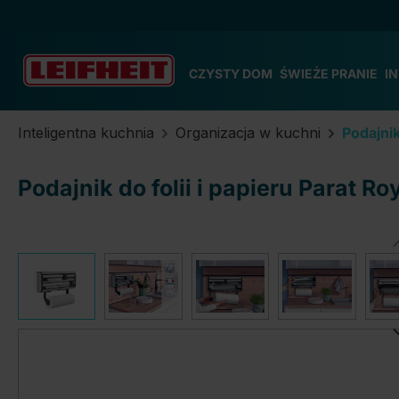
zejdź do głównej zawartości
Przejdź do wyszukiwania
Przejdź do głównej nawigacji
CZYSTY DOM
ŚWIEŻE PRANIE
I
Inteligentna kuchnia
Organizacja w kuchni
Podajniki
Podajnik do folii i papieru Parat Ro
Pomiń galerię zdjęć