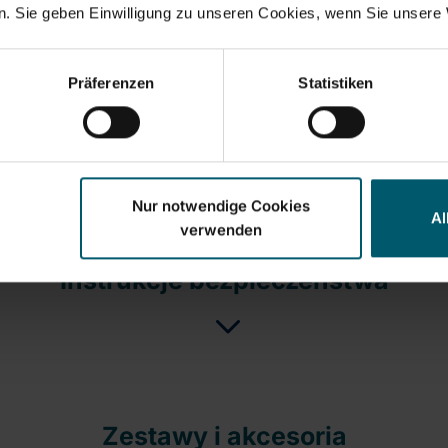
nia papier kuchenny można mocno napiąć i oderwać jedną 
. Sie geben Einwilligung zu unseren Cookies, wenn Sie unsere 
ierowy można w razie potrzeby zdjąć
kości obudowa ze stali nierdzewnej o nowoczesnej konstrukc
Präferenzen
Statistiken
i płynnie działający suwak umożliwiają dokładne odcinanie f
ontażu ściennego uchwytu rolkowego: Poziomy 28 cm, p
Nur notwendige Cookies
Al
verwenden
Instrukcje bezpieczeństwa
Zestawy i akcesoria