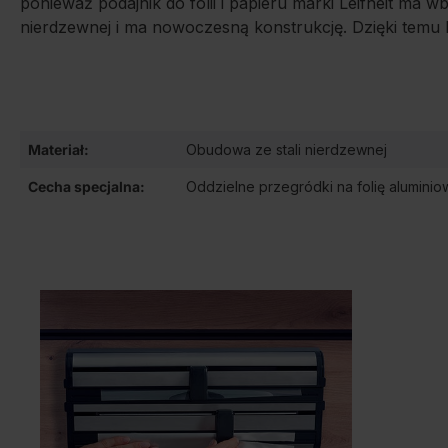
ponieważ podajnik do folii i papieru marki Leifheit m
nierdzewnej i ma nowoczesną konstrukcję. Dzięki temu 
Materiał:
Obudowa ze stali nierdzewnej
Cecha specjalna:
Oddzielne przegródki na folię aluminio