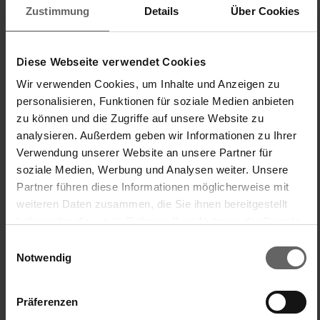
Zustimmung
Details
Über Cookies
Polecam ten produkt
Diese Webseite verwendet Cookies
Rollenhalter
Wir verwenden Cookies, um Inhalte und Anzeigen zu
Tuchhalterset Rollenhalter Parat Royal
personalisieren, Funktionen für soziale Medien anbieten
Alles super, vielen Dank.
zu können und die Zugriffe auf unsere Website zu
Jakość produktu
Stosunek ceny do jakości
analysieren. Außerdem geben wir Informationen zu Ihrer
Verwendung unserer Website an unsere Partner für
1
5
1
5
soziale Medien, Werbung und Analysen weiter. Unsere
Łatwy w obsłudze/obsłudze
Partner führen diese Informationen möglicherweise mit
1
5
weiteren Daten zusammen, die Sie ihnen bereitgestellt
haben oder die sie im Rahmen Ihrer Nutzung der Dienste
gesammelt haben. Sie geben Einwilligung zu unseren
Einwilligungsauswahl
Zachęcony
Cookies, wenn Sie unsere Webseite weiterhin nutzen.
Notwendig
Czy ta opinia była pomocna?
Tak
Zgłoś
Udostępnij
10 dni temu
Präferenzen