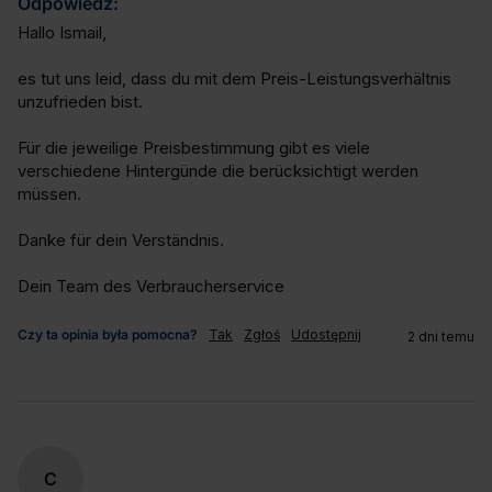
Odpowiedź:
Hallo Ismail,

es tut uns leid, dass du mit dem Preis-Leistungsverhältnis 
unzufrieden bist.

Für die jeweilige Preisbestimmung gibt es viele 
verschiedene Hintergünde die berücksichtigt werden 
müssen.

Danke für dein Verständnis.

Dein Team des Verbraucherservice
Czy ta opinia była pomocna?
Tak
Zgłoś
Udostępnij
2 dni temu
C