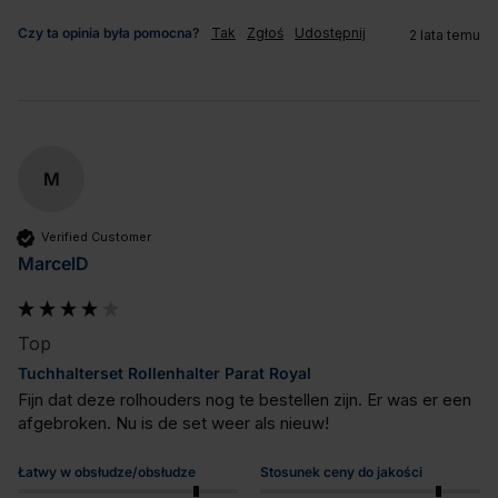
Czy ta opinia była pomocna?
Tak
Zgłoś
Udostępnij
2 lata temu
M
Verified Customer
MarcelD
Top
Tuchhalterset Rollenhalter Parat Royal
Fijn dat deze rolhouders nog te bestellen zijn. Er was er een 
afgebroken. Nu is de set weer als nieuw!
Łatwy w obsłudze/obsłudze
Stosunek ceny do jakości