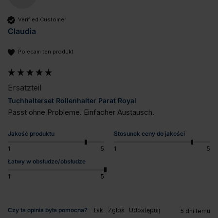
Verified Customer
Claudia
Polecam ten produkt
Ersatzteil
Tuchhalterset Rollenhalter Parat Royal
Passt ohne Probleme. Einfacher Austausch.
Jakość produktu
Stosunek ceny do jakości
1
5
1
5
Łatwy w obsłudze/obsłudze
1
5
Czy ta opinia była pomocna?
Tak
Zgłoś
Udostępnij
5 dni temu