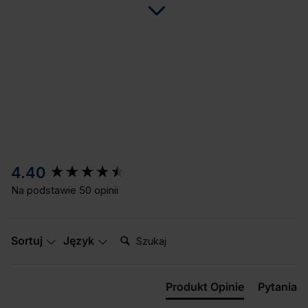
New content loaded
4.40
Na podstawie 50 opinii
Szukaj:
Sortuj
Język
Produkt Opinie
Pytania