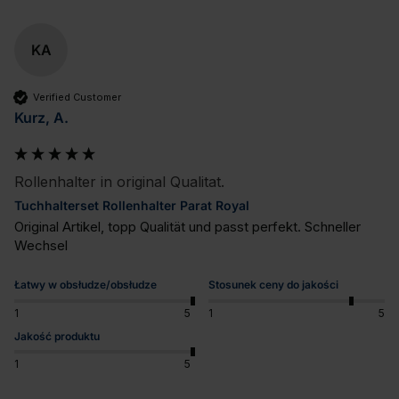
KA
Verified Customer
Kurz, A.
Rollenhalter in original Qualitat.
Tuchhalterset Rollenhalter Parat Royal
Original Artikel, topp Qualität und passt perfekt. Schneller 
Wechsel
Łatwy w obsłudze/obsłudze
Stosunek ceny do jakości
1
5
1
5
Jakość produktu
1
5