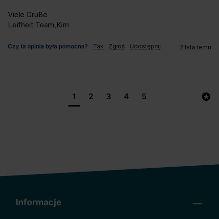
Viele Grüße

Leifheit Team,Kim
Czy ta opinia była pomocna?
Tak
Zgłoś
Udostępnij
2 lata temu
1
2
3
4
5
Informacje