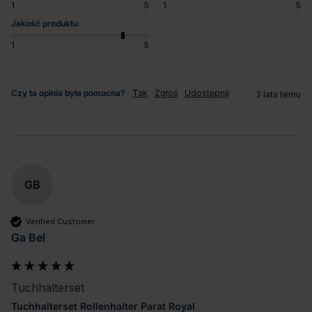
1
5
1
5
Jakość produktu
1
5
Czy ta opinia była pomocna?
Tak
Zgłoś
Udostępnij
2 lata temu
GB
Verified Customer
Ga Bel
Tuchhalterset
Tuchhalterset Rollenhalter Parat Royal