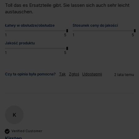
Toll das es Ersatzteile gibt. Sie lassen sich auch sehr leicht 
austauschen.
Łatwy w obsłudze/obsłudze
Stosunek ceny do jakości
1
5
1
5
Jakość produktu
1
5
Czy ta opinia była pomocna?
Tak
Zgłoś
Udostępnij
2 lata temu
K
Verified Customer
Kirsten