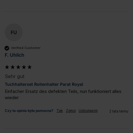
FU
Verified Customer
F. Uhlich
Sehr gut
Tuchhalterset Rollenhalter Parat Royal
Einfacher Ersatz des defekten Teils, nun funktioniert alles 
wieder
Czy ta opinia była pomocna?
Tak
Zgłoś
Udostępnij
2 lata temu