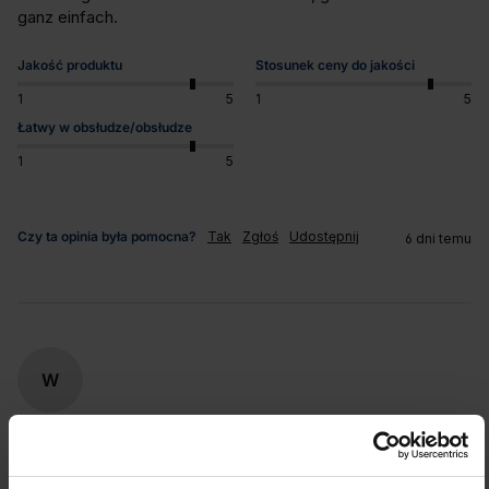
ganz einfach. 
Jakość produktu
Stosunek ceny do jakości
1
5
1
5
Łatwy w obsłudze/obsłudze
1
5
Czy ta opinia była pomocna?
Tak
Zgłoś
Udostępnij
6 dni temu
W
Verified Customer
Winfried