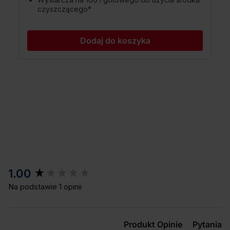
czyszczącego*
Dodaj do koszyka
New content loaded
1.00
Na podstawie 1 opinii
Produkt Opinie
Pytania