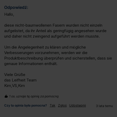
Odpowiedź:
Hallo,

diese nicht-baumwollenen Fasern wurden nicht einzeln 
aufgelistet, da ihr Anteil als geringfügig angesehen wurde 
und daher nicht zwingend aufgeführt werden musste. 

Um die Angelegenheit zu klären und mögliche 
Verbesserungen vorzunehmen, werden wir die 
Produktbeschreibung überprüfen und sicherstellen, dass sie 
genaue Informationen enthält. 

Viele Grüße

das Leifheit Team

Kim,VS,Kim
1 os. uznaje tę opinię za pomocną
Czy ta opinia była pomocna?
Tak
Zgłoś
Udostępnij
3 lata temu