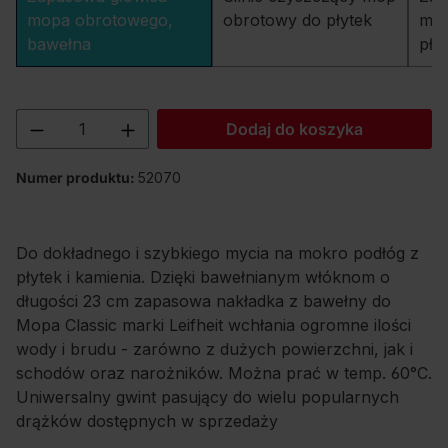
mopa obrotowego,
obrotowy do płytek
mop
bawełna
pły
Ilość produktu: Wprowadź żądaną ilość lu
Dodaj do koszyka
Numer produktu:
52070
Do dokładnego i szybkiego mycia na mokro podłóg z
płytek i kamienia. Dzięki bawełnianym włóknom o
długości 23 cm zapasowa nakładka z bawełny do
Mopa Classic marki Leifheit wchłania ogromne ilości
wody i brudu - zarówno z dużych powierzchni, jak i
schodów oraz narożników. Można prać w temp. 60°C.
Uniwersalny gwint pasujący do wielu popularnych
drążków dostępnych w sprzedaży