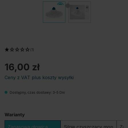
(1)
16,00 zł
Ceny z VAT plus koszty wysyłki
Dostępny, czas dostawy: 3-5 Dni
Warianty
Zapasowa głowica
Silnie czyszczący mop
Zap