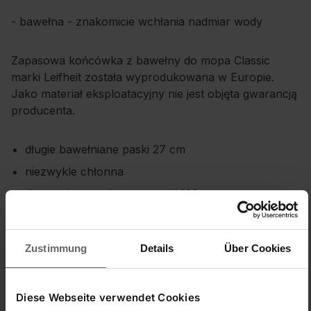
- bawełna - znakomicie wchłania nadmiar wody
Zapasowa końcówka z bawełny do mopa Classic
marki Leifheit została wyprodukowana w Europie.
Jako materiał eksploatacyjny nie jest objęta gwarancją
producenta.
długie bawełniane paski 27 cm
niezwykle chłonna
do prania w pralce w temp. 60°C
do wszystkich rodzajów podłóg
Do wyboru mamy trzy rodzaje nakładek różniące
Zustimmung
Details
Über Cookies
się właściwościami wykorzystanego do
ichwykonania materiału:- wiskoza - niezwykle
chłonna- wiskoza plus - niezwykle chłonna z
Diese Webseite verwendet Cookies
wyjątkową strukturą ułatwiającą czyszczenie-