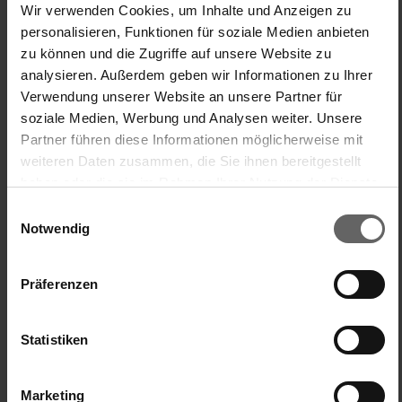
Wir verwenden Cookies, um Inhalte und Anzeigen zu
bawełna - znakomicie wchłania nadmiar wody
personalisieren, Funktionen für soziale Medien anbieten
Zapasowa głowica z bawełny do mopa Classic
zu können und die Zugriffe auf unsere Website zu
marki Leifheit jest materiałem eksploatacyjnym i
analysieren. Außerdem geben wir Informationen zu Ihrer
niejest objęta gwarancją producenta.
Verwendung unserer Website an unsere Partner für
soziale Medien, Werbung und Analysen weiter. Unsere
Partner führen diese Informationen möglicherweise mit
weiteren Daten zusammen, die Sie ihnen bereitgestellt
haben oder die sie im Rahmen Ihrer Nutzung der Dienste
Instrukcje bezpieczeństwa
gesammelt haben. Sie geben Einwilligung zu unseren
Einwilligungsauswahl
Cookies, wenn Sie unsere Webseite weiterhin nutzen.
Notwendig
Präferenzen
Zestawy i akcesoria
Statistiken
Marketing