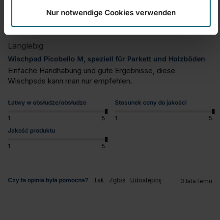
Hartmut Möckel
Nur notwendige Cookies verwenden
Langlebig
Wischpad Picobello M, speziell für Parkett und Holzböden
Einfache Handhabung und gute Ergebnisse, diese 
Wischpsds kann man nur empfehlen.
Łatwy w obsłudze/obsłudze
Stosunek ceny do jakości
1
5
1
5
Jakość produktu
1
5
Czy ta opinia była pomocna?
Tak
Zgłoś
Udostępnij
3 lata temu