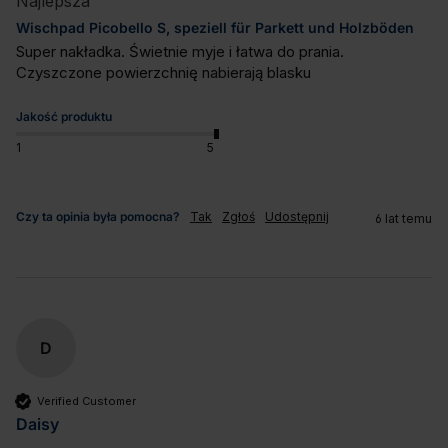
Najlepsza
Wischpad Picobello S, speziell für Parkett und Holzböden
Super nakładka. Świetnie myje i łatwa do prania. 
Czyszczone powierzchnię nabierają blasku
Jakość produktu
1
5
Czy ta opinia była pomocna?
Tak
Zgłoś
Udostępnij
6 lat temu
D
Verified Customer
Daisy