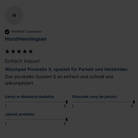
H
Verified Customer
HorstHenningsen
Einfach klasse!
Wischpad Picobello S, speziell für Parkett und Holzböden
Das picobello-System S ist einfach und schnell und 
unkompliziert.
Łatwy w obsłudze/obsłudze
Stosunek ceny do jakości
1
5
1
5
Jakość produktu
1
5