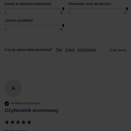
Łatwy w obsłudze/obsłudze
Stosunek ceny do jakości
1
5
1
5
Jakość produktu
1
5
Czy ta opinia była pomocna?
Tak
Zgłoś
Udostępnij
5 lat temu
A
Verified Customer
Użytkownik anonimowy