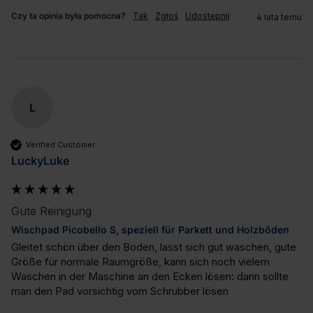
Czy ta opinia była pomocna?
Tak
Zgłoś
Udostępnij
4 lata temu
L
Verified Customer
LuckyLuke
Gute Reinigung
Wischpad Picobello S, speziell für Parkett und Holzböden
Gleitet schön über den Boden, lasst sich gut waschen, gute 
Größe für normale Raumgröße, kann sich noch vielem 
Waschen in der Maschine an den Ecken lösen: dann sollte 
man den Pad vorsichtig vom Schrubber lösen