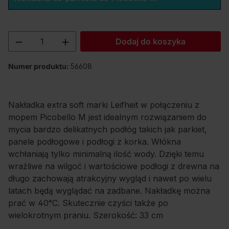
Ilość produktu: Wprowadź żądaną ilość lu
Dodaj do koszyka
Numer produktu:
56608
Nakładka extra soft marki Leifheit w połączeniu z
mopem Picobello M jest idealnym rozwiązaniem do
mycia bardzo delikatnych podłóg takich jak parkiet,
panele podłogowe i podłogi z korka. Włókna
wchłaniają tylko minimalną ilość wody. Dzięki temu
wrażliwe na wilgoć i wartościowe podłogi z drewna na
długo zachowają atrakcyjny wygląd i nawet po wielu
latach będą wyglądać na zadbane. Nakładkę można
prać w 40°C. Skutecznie czyści także po
wielokrotnym praniu. Szerokość: 33 cm