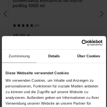
Uniwersalny koncentrat do mycia
podłóg 1000 ml
(29)
49,00 zł
Uniwersalne rozwiązanie do wszystkich
rodzajów podłóg
Zustimmung
Details
Über Cookies
Nadaje się do mopów z funkcją odsysania
Wystarcza na 100 l gotowego do użycia środka
czyszczącego*
Diese Webseite verwendet Cookies
Dodaj do koszyka
Wir verwenden Cookies, um Inhalte und Anzeigen zu
personalisieren, Funktionen für soziale Medien anbieten
zu können und die Zugriffe auf unsere Website zu
analysieren. Außerdem geben wir Informationen zu Ihrer
Verwendung unserer Website an unsere Partner für