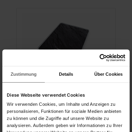
Pomiń galerię produktów
Zustimmung
Details
Über Cookies
Elektroniczna waga kuchenna
Diese Webseite verwendet Cookies
Page Compact 300 Slate
Wir verwenden Cookies, um Inhalte und Anzeigen zu
personalisieren, Funktionen für soziale Medien anbieten
zu können und die Zugriffe auf unsere Website zu
(152)
analysieren. Außerdem geben wir Informationen zu Ihrer
89,00 zł
8