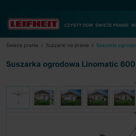
zejdź do głównej zawartości
Przejdź do wyszukiwania
Przejdź do głównej nawigacji
CZYSTY DOM
ŚWIEŻE PRANIE
I
Świeże pranie
Suszarki na pranie
Suszarki ogrod
Suszarka ogrodowa Linomatic 600 
Pomiń galerię zdjęć