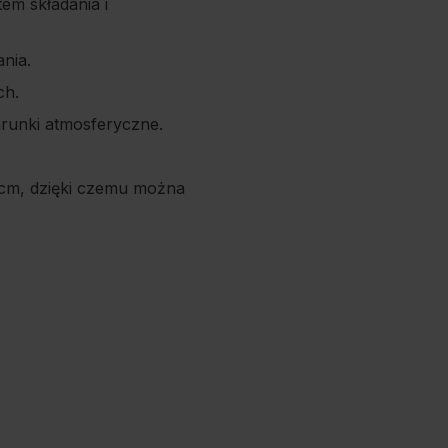
em składania i
nia.
ch.
runki atmosferyczne.
 cm, dzięki czemu można