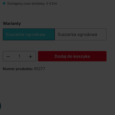
Dostępny, czas dostawy: 3-5 Dni
Warianty
Suszarka ogrodowa
Suszarka ogrodowa
Ilość produktu: Wprowadź żądaną ilość
Dodaj do koszyka
Numer produktu:
85277
)