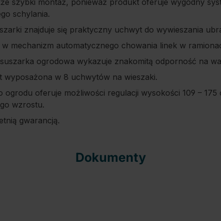
kże szybki montaż, ponieważ produkt oferuje wygodny syst
go schylania.
zarki znajduje się praktyczny uchwyt do wywieszania ubra
 w mechanizm automatycznego chowania linek w ramiona
 suszarka ogrodowa wykazuje znakomitą odporność na wa
t wyposażona w 8 uchwytów na wieszaki.
 ogrodu oferuje możliwości regulacji wysokości 109 – 175
go wzrostu.
letnią gwarancją.
Dokumenty