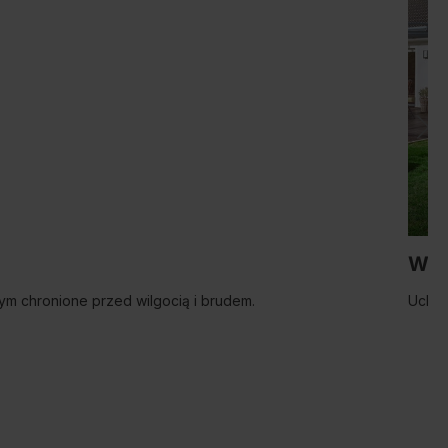
Wyg
mym chronione przed wilgocią i brudem.
Uchwy