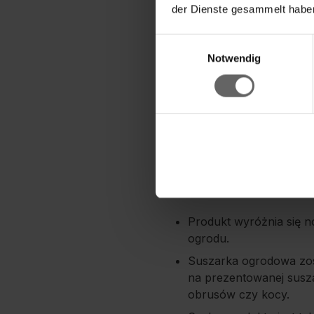
der Dienste gesammelt haben
Nie trzeba się już męczy
Einwilligungsauswahl
umożliwia łatwe rozkładan
Notwendig
odblokowanie i naprężeni
Cały system, w który jes
wyposażonym w system Ea
Niemczech suszarka ogrod
zamocowanych na czterec
Długość linki zewnętrznej
nawet tak dużego prania, j
regulowana w zakresie od 
Produkt wyróżnia się 
ogrodu.
Suszarka ogrodowa zost
na prezentowanej susza
obrusów czy kocy.