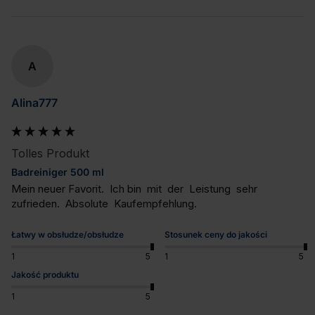
A
Alina777
Tolles Produkt
Badreiniger 500 ml
Mein neuer Favorit.  Ich bin  mit  der  Leistung  sehr  
zufrieden.  Absolute  Kaufempfehlung.
Łatwy w obsłudze/obsłudze
Stosunek ceny do jakości
1
5
1
5
Jakość produktu
1
5