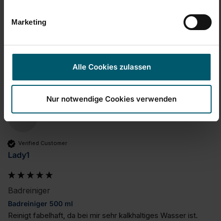
Jakość produktu
1
5
Marketing
Czy ta opinia była pomocna?
Tak
Zgłoś
Udostępnij
3 lata temu
Alle Cookies zulassen
Nur notwendige Cookies verwenden
L
Verified Customer
Lady1
Badreiniger
Badreiniger 500 ml
Reinigt fabelhaft, da bei mir sehr kalkhaltiges Wasser ist.