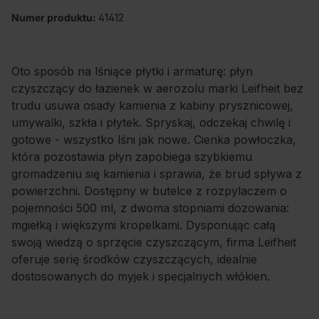
Numer produktu:
41412
Oto sposób na lśniące płytki i armaturę: płyn
czyszczący do łazienek w aerozolu marki Leifheit bez
trudu usuwa osady kamienia z kabiny prysznicowej,
umywalki, szkła i płytek. Spryskaj, odczekaj chwilę i
gotowe - wszystko lśni jak nowe. Cienka powłoczka,
która pozostawia płyn zapobiega szybkiemu
gromadzeniu się kamienia i sprawia, że brud spływa z
powierzchni. Dostępny w butelce z rozpylaczem o
pojemności 500 ml, z dwoma stopniami dozowania:
mgiełką i większymi kropelkami. Dysponując całą
swoją wiedzą o sprzęcie czyszczącym, firma Leifheit
oferuje serię środków czyszczących, idealnie
dostosowanych do myjek i specjalnych włókien.