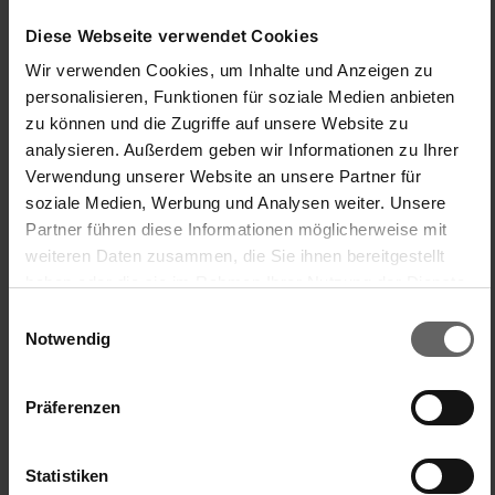
Diese Webseite verwendet Cookies
Produkt Opinie
Pytania
Wir verwenden Cookies, um Inhalte und Anzeigen zu
personalisieren, Funktionen für soziale Medien anbieten
zu können und die Zugriffe auf unsere Website zu
IF
analysieren. Außerdem geben wir Informationen zu Ihrer
Verwendung unserer Website an unsere Partner für
soziale Medien, Werbung und Analysen weiter. Unsere
Verified Customer
Iris F
Partner führen diese Informationen möglicherweise mit
weiteren Daten zusammen, die Sie ihnen bereitgestellt
haben oder die sie im Rahmen Ihrer Nutzung der Dienste
Total glänzend
gesammelt haben. Sie geben Einwilligung zu unseren
Einwilligungsauswahl
Cookies, wenn Sie unsere Webseite weiterhin nutzen.
Notwendig
Badreiniger 500 ml
Das Mittel nimmt den Schmutz richtig gut weg. Ich kann es 
nur empfehlen
Präferenzen
Łatwy w obsłudze/obsłudze
Stosunek ceny do jakości
1
5
1
5
Statistiken