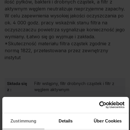
ilość pyłków, bakterii i drobnych cząstek, a filtr z
aktywnym węglem neutralizuje nieprzyjemne zapachy.
W celu zapewnienia wysokiej jakości oczyszczania po
ok. 4 000 godz. pracy wskaźnik stanu filtra na
oczyszczaczu powietrza sygnalizuje konieczność jego
wymiany. Łatwo się go wyjmuje i zakłada.
*Skuteczność materiału filtra cząstek zgodnie z
normą 1822, przetestowana przez zewnętrzny
instytut
Składa się
Filtr wstępny, filtr drobnych cząstek i filtr z
z :
węglem aktywnym
Wymiana
konieczna tylko po około 4 000 godzin pracy
filtra:
Wymiary:
Ø 19,0 x wys. 12,0 cm
Zustimmung
Details
Über Cookies
Wydajność
Usuwa 99,2%* cząstek, takich jak alergeny,