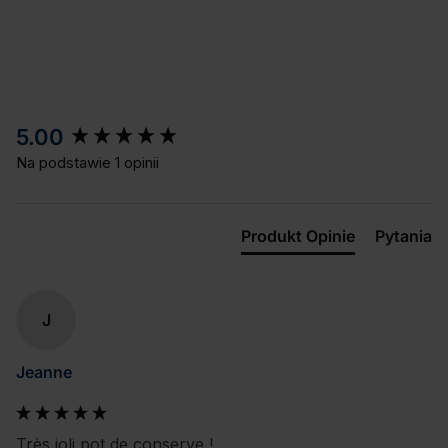
New content loaded
5.00
Na podstawie 1 opinii
Produkt Opinie
Pytania
J
Jeanne
Très joli pot de conserve !