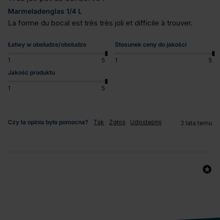
Marmeladenglas 1/4 L
La forme du bocal est très très joli et difficile à trouver.
Łatwy w obsłudze/obsłudze
Stosunek ceny do jakości
1
5
1
5
Jakość produktu
1
5
Czy ta opinia była pomocna?
Tak
Zgłoś
Udostępnij
2 lata temu