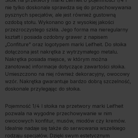
Słoik na przetwory marki Leifheit o pojemności 1/4 l
nie tylko doskonale sprawdza się do przechowywania
pysznych specjałów, ale jest również gustowną
ozdobą stołu. Wykonano go z wysokiej jakości
przezroczystego szkła. Jego forma ma nieregularny
kształt i posiada ozdobny grawer z napisem
„Confiture” oraz logotypem marki Leifheit. Do słoika
dołączona jest nakrętka z wytrzymałego metalu.
Nakrętka posiada miejsce, w którym można
zanotować informacje dotyczące zawartości słoika.
Umieszczono na niej również dekoracyjny, owocowy
wzór. Nakrętka gwarantuje bardzo dobrą szczelność,
doskonale przylegając do słoika.
Pojemność 1/4 l słoika na przetwory marki Leifheit
pozwala na wygodne przechowywanie w nim
owocowych konfitur, musów, miodów czy kremów.
Idealnie nadaje się także do serwowania wszelkiego
rodzaju specjałów. Dzięki swym estetycznym