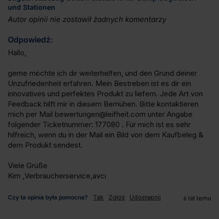
und Stationen
Autor opinii nie zostawił żadnych komentarzy
Odpowiedź:
Hallo,

gerne möchte ich dir weiterhelfen, und den Grund deiner 
Unzufriedenheit erfahren. Mein Bestreben ist es dir ein 
innovatives und perfektes Produkt zu liefern. Jede Art von 
Feedback hilft mir in diesem Bemühen. Bitte kontaktieren 
mich per Mail bewertungen@leifheit.com unter Angabe 
folgender Ticketnummer: 177080 . Für mich ist es sehr 
hilfreich, wenn du in der Mail ein Bild von dem Kaufbeleg & 
dem Produkt sendest.

Viele Grüße 

Kim ,Verbraucherservice,avci
Czy ta opinia była pomocna?
Tak
Zgłoś
Udostępnij
6 lat temu