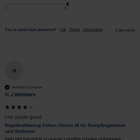
1
5
Czy ta opinia była pomocna?
Tak
Zgłoś
Udostępnij
2 lata temu
H
Verified Customer
H.J.Webbers.
Het paste goed.
Bügelbrettbezug Cotton Classic M für Dampfbügeleisen
und Stationen
Heb het bestelde in goede conditie mogen ontvangen.