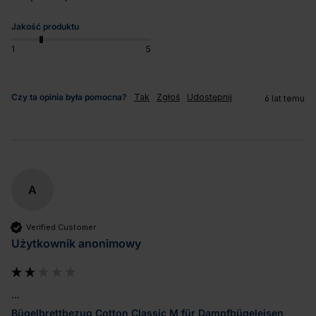
Jakość produktu
1
5
Czy ta opinia była pomocna?
Tak
Zgłoś
Udostępnij
6 lat temu
A
Verified Customer
Użytkownik anonimowy
...
Bügelbrettbezug Cotton Classic M für Dampfbügeleisen