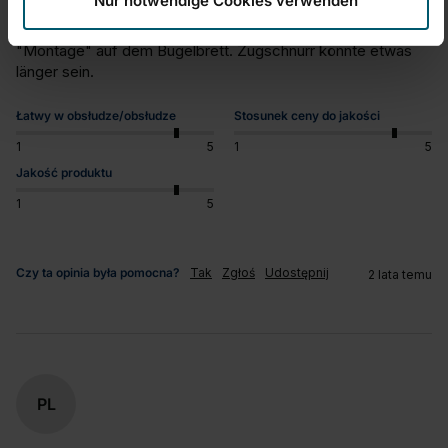
Nur notwendige Cookies verwenden
und Stationen
Könnte farblich und im Muster etwas peppiger sein. Schnelle 
"Montage" auf dem Bügelbrett. Zugschnurr könnte etwas 
länger sein.
Łatwy w obsłudze/obsłudze
Stosunek ceny do jakości
1
5
1
5
Jakość produktu
1
5
Czy ta opinia była pomocna?
Tak
Zgłoś
Udostępnij
2 lata temu
PL