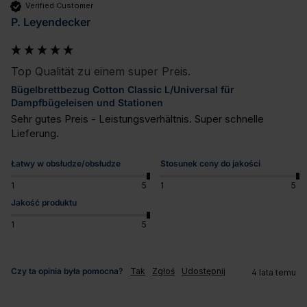
Verified Customer
P. Leyendecker
Top Qualität zu einem super Preis.
Bügelbrettbezug Cotton Classic L/Universal für
Dampfbügeleisen und Stationen
Sehr gutes Preis - Leistungsverhältnis. Super schnelle 
Lieferung.
Łatwy w obsłudze/obsłudze
Stosunek ceny do jakości
1
5
1
5
Jakość produktu
1
5
Czy ta opinia była pomocna?
Tak
Zgłoś
Udostępnij
4 lata temu