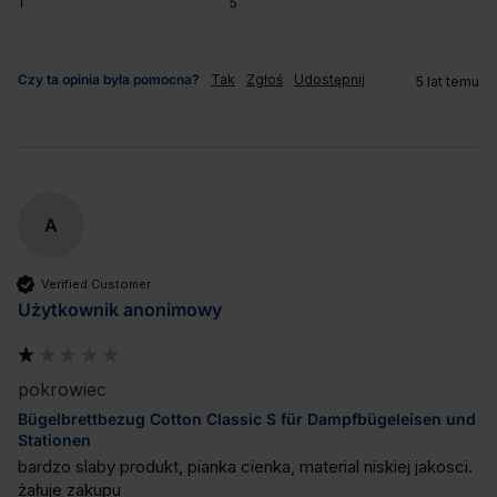
1
5
Czy ta opinia była pomocna?
Tak
Zgłoś
Udostępnij
5 lat temu
A
Verified Customer
Użytkownik anonimowy
pokrowiec
Bügelbrettbezug Cotton Classic S für Dampfbügeleisen und
Stationen
bardzo slaby produkt, pianka cienka, material niskiej jakosci.

żałuje zakupu