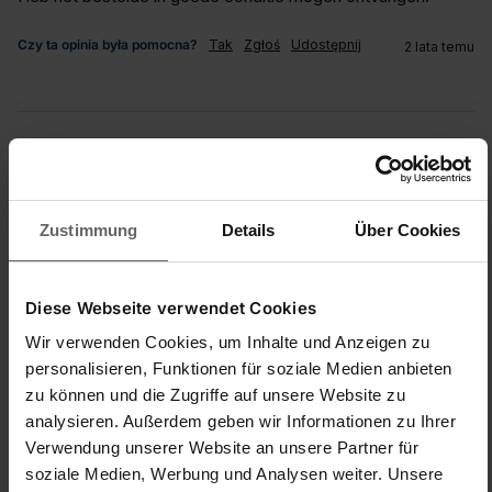
Czy ta opinia była pomocna?
Tak
Zgłoś
Udostępnij
2 lata temu
M2
Zustimmung
Details
Über Cookies
Verified Customer
Micha?. 24
Diese Webseite verwendet Cookies
Wir verwenden Cookies, um Inhalte und Anzeigen zu
Pokrowiec
personalisieren, Funktionen für soziale Medien anbieten
Bügelbrettbezug Cotton Classic S für Dampfbügeleisen und
zu können und die Zugriffe auf unsere Website zu
Stationen
analysieren. Außerdem geben wir Informationen zu Ihrer
Pokrowiec posiada estetyczny wzór, uszyty schludnie, 
Verwendung unserer Website an unsere Partner für
pasuje do odpowiedniego wymiaru deski, spełnia swoją 
funkcje.
soziale Medien, Werbung und Analysen weiter. Unsere