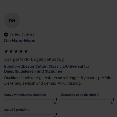
DH
Verified Customer
Die Haus-Maus
Der perfekte Bügelbrettbezug
Bügelbrettbezug Cotton Classic L/Universal für
Dampfbügeleisen und Stationen
Qualitativ hochwertig, einfach anzubringen & passt - perfekt! 
Lieferung zeitnah und gemäß Ankündigung.
Łatwy w obsłudze/obsłudze
Stosunek ceny do jakości
1
5
1
5
Jakość produktu