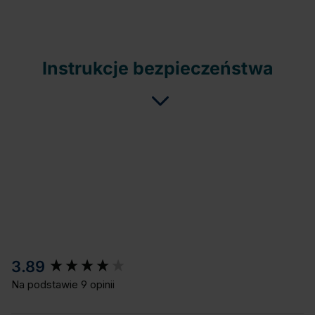
Instrukcje bezpieczeństwa
New content loaded
3.89
Na podstawie 9 opinii