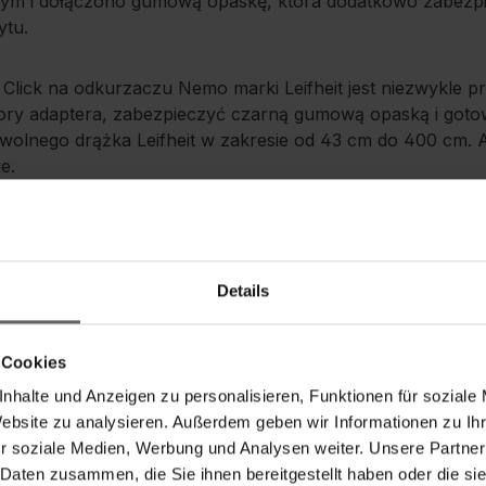
ałym i dołączono gumową opaskę, która dodatkowo zabezp
ytu.
Click na odkurzaczu Nemo marki Leifheit jest niezwykle p
ory adaptera, zabezpieczyć czarną gumową opaską i goto
olnego drążka Leifheit w zakresie od 43 cm do 400 cm. A
e.
 do odkurzacza do szyb Nemo
ęg pracy za pomocą dowolnego drążka z systemem Click m
Details
ybkiego i pewnego zamocowania na urządzeniu
 Cookies
nhalte und Anzeigen zu personalisieren, Funktionen für soziale
Instrukcje bezpieczeństwa
Website zu analysieren. Außerdem geben wir Informationen zu I
r soziale Medien, Werbung und Analysen weiter. Unsere Partner
 Daten zusammen, die Sie ihnen bereitgestellt haben oder die s