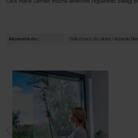
Click marki Leifheit można dowolnie regulować zasięg p
Akcesoria do::
Odkurzacz do okien i łazienki N