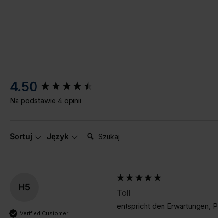
New content loaded
4.50
Na podstawie 4 opinii
Szukaj:
Sortuj
Język
H5
Toll
entspricht den Erwartungen, Pr
Verified Customer