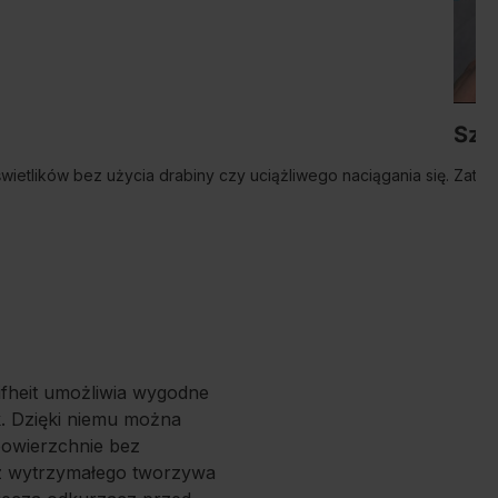
Szy
etlików bez użycia drabiny czy uciążliwego naciągania się.
Zatrz
fheit umożliwia wygodne
k. Dzięki niemu można
powierzchnie bez
 z wytrzymałego tworzywa