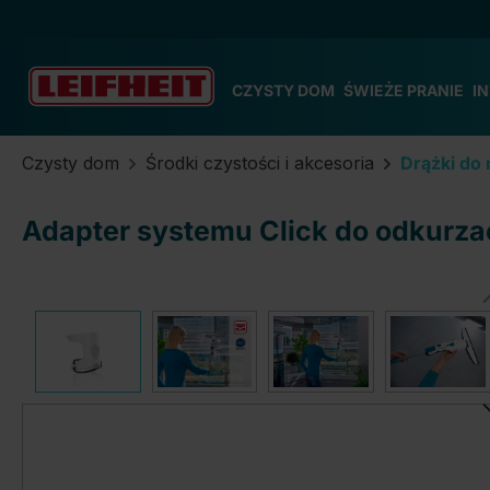
zejdź do głównej zawartości
Przejdź do wyszukiwania
Przejdź do głównej nawigacji
CZYSTY DOM
ŚWIEŻE PRANIE
I
Czysty dom
Środki czystości i akcesoria
Drążki do
Adapter systemu Click do odkurz
Pomiń galerię zdjęć