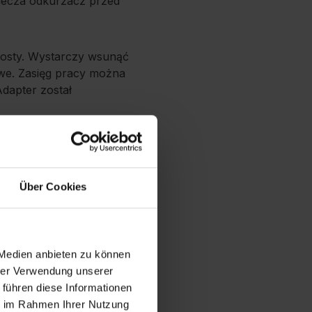
iecza odkurzacz przed
rosty. Wystarczy wsunąć
we. Zasięg pracy można
dapter został
arki Leifheit
Über Cookies
 Medien anbieten zu können
hrer Verwendung unserer
 führen diese Informationen
ie im Rahmen Ihrer Nutzung