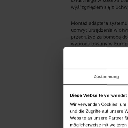
sztucznego w kolorze bi
wyślizgnięciem się z uchw
Montaż adaptera systemu 
uchwyt urządzenia w otw
przedłużyć za pomocą dow
wyprodukowany w Europi
Adapter systemu Click
Pozwala zwiększyć zasi
Zustimmung
Z szybkozłączem do sz
Diese Webseite verwendet
Wir verwenden Cookies, um I
und die Zugriffe auf unsere 
Website an unsere Partner fü
möglicherweise mit weiteren