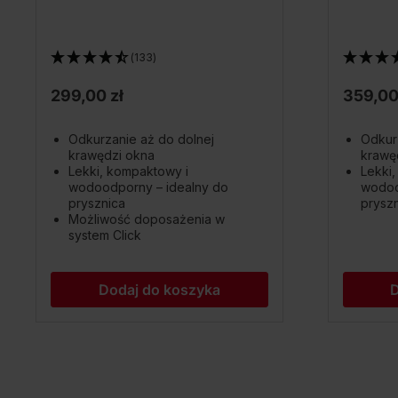
(133)
299,00 zł
359,00
Odkurzanie aż do dolnej
Odkur
krawędzi okna
krawę
Lekki, kompaktowy i
Lekki
wodoodporny – idealny do
wodoo
prysznica
prysz
Możliwość doposażenia w
system Click
Dodaj do koszyka
D