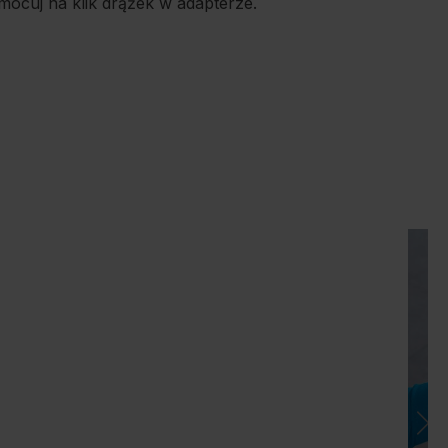
mocuj na klik drążek w adapterze.