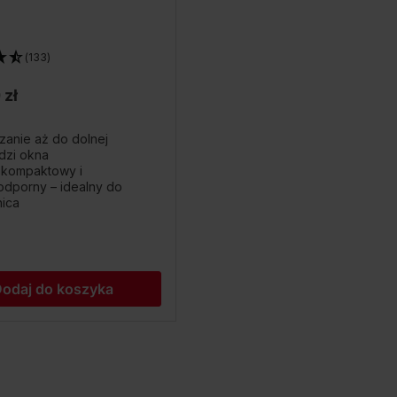
(133)
 zł
zanie aż do dolnej
dzi okna
, kompaktowy i
dporny – idealny do
nica
odaj do koszyka