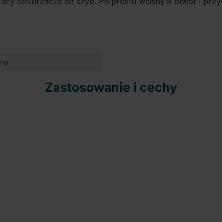
racy odkurzacza do szyb. Po prostu wciśnij w otwór i przy
emo
Zastosowanie i cechy