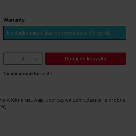
Warianty
Nakładka micro duo do mopa Easy Spray XL
Ilość produktu: Wprowadź żądaną ilość
Dodaj do koszyka
Numer produktu:
57501
ywne włókna usuwają uporczywe zabrudzenia, a drobne
 °C.