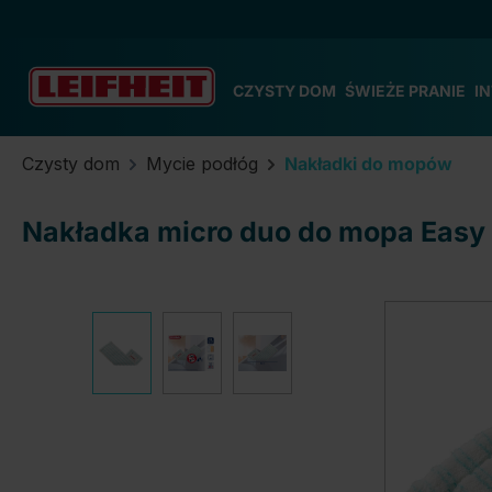
zejdź do głównej zawartości
Przejdź do wyszukiwania
Przejdź do głównej nawigacji
CZYSTY DOM
ŚWIEŻE PRANIE
I
Czysty dom
Mycie podłóg
Nakładki do mopów
Nakładka micro duo do mopa Easy
Pomiń galerię zdjęć