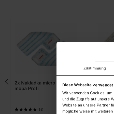
Zustimmung
2x Nakładka micro duo do
2x Nak
Diese Webseite verwendet
mopa Profi
mopa P
Wir verwenden Cookies, um I
und die Zugriffe auf unsere 
Website an unsere Partner fü
(24)
möglicherweise mit weiteren