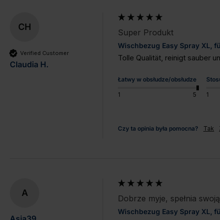
CH
Super Produkt
Wischbezug Easy Spray XL, für
Verified Customer
Tolle Qualität, reinigt sauber
Claudia H.
Łatwy w obsłudze/obsłudze
Stos
1
5
1
Czy ta opinia była pomocna?
Tak
A
Dobrze myje, spełnia swoją
Wischbezug Easy Spray XL, für
Asia39