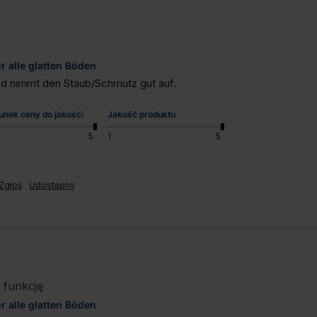
 alle glatten Böden
 und nimmt den Staub/Schmutz gut auf.
unek ceny do jakości
Jakość produktu
5
1
5
Zgłoś
Udostępnij
 funkcję
 alle glatten Böden