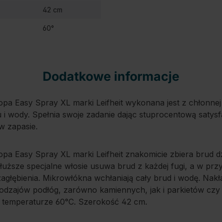
42 cm
60°
Dodatkowe informacje
a Easy Spray XL marki Leifheit wykonana jest z chłonnej 
 i wody. Spełnia swoje zadanie dając stuprocentową satysf
w zapasie.
pa Easy Spray XL marki Leifheit znakomicie zbiera brud 
dłuższe specjalne włosie usuwa brud z każdej fugi, a w p
agłębienia. Mikrowłókna wchłaniają cały brud i wodę. Nak
rodzajów podłóg, zarówno kamiennych, jak i parkietów czy
 temperaturze 60°C. Szerokość 42 cm.