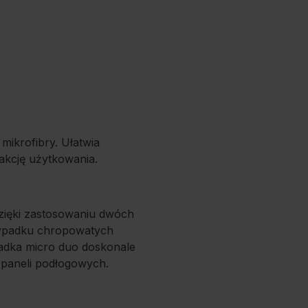
mikrofibry. Ułatwia
akcję użytkowania.
dzięki zastosowaniu dwóch
rzypadku chropowatych
ładka micro duo doskonale
 paneli podłogowych.