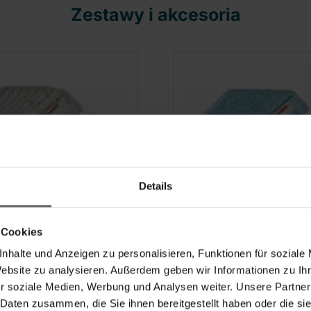
Zestawy i akcesoria
Details
ładka cotton plus do
Zestaw 2 super mięk
 Cookies
rofi
nakładek do mopa
nhalte und Anzeigen zu personalisieren, Funktionen für soziale
profesjonalnego
Website zu analysieren. Außerdem geben wir Informationen zu I
r soziale Medien, Werbung und Analysen weiter. Unsere Partner
(18)
(14)
 Daten zusammen, die Sie ihnen bereitgestellt haben oder die s