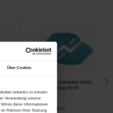
Über Cookies
kich
Zestaw 2 nakładek Static
plus do mopa Profi
 Medien anbieten zu können
hrer Verwendung unserer
 führen diese Informationen
(14)
ie im Rahmen Ihrer Nutzung