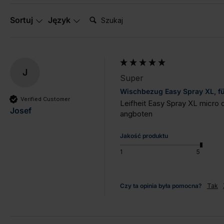
Szukaj:
Sortuj
Język
J
Super
Wischbezug Easy Spray XL, für
Verified Customer
Leifheit Easy Spray XL micro d
Josef
angboten
Jakość produktu
1
5
Czy ta opinia była pomocna?
Tak