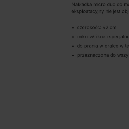
Nakładka micro duo do mo
eksploatacyjny nie jest o
szerokość: 42 cm
mikrowłókna i specjaln
do prania w pralce w t
przeznaczona do wszys