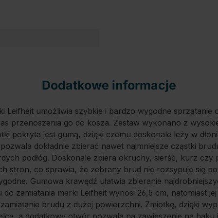
Dodatkowe informacje
i Leifheit umożliwia szybkie i bardzo wygodne sprzątanie
s przenoszenia go do kosza. Zestaw wykonano z wysokie
ki pokryta jest gumą, dzięki czemu doskonale leży w dłoni
pozwala dokładnie zbierać nawet najmniejsze cząstki brud
dych podłóg. Doskonale zbiera okruchy, sierść, kurz czy 
ch stron, co sprawia, że zebrany brud nie rozsypuje się po
ygodne. Gumowa krawędź ułatwia zbieranie najdrobniejszyc
 do zamiatania marki Leifheit wynosi 26,5 cm, natomiast je
amiatanie brudu z dużej powierzchni. Zmiotkę, dzięki wyp
lce, a dodatkowy otwór pozwala na zawieszenie na haku