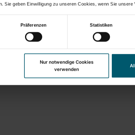
. Sie geben Einwilligung zu unseren Cookies, wenn Sie unsere 
ł
39,00 zł
iczne superwłosie z
Rozszczepione włosie 
Präferenzen
Statistiken
dzią odprowadzającą
tworzywa sztucznego d
drobnych i wilgotnych
k teleskopowy 80–140 cm
zanieczyszczeń
odaj do koszyka
Szczegóły
Nur notwendige Cookies
Al
verwenden