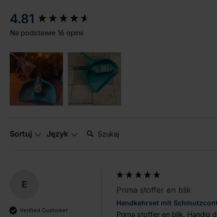
New content loaded
4.81
Na podstawie 16 opinii
Szukaj:
Sortuj
Język
E
Prima stoffer en blik
Handkehrset mit Schmutzcont
Verified Customer
Prima stoffer en blik. Handig