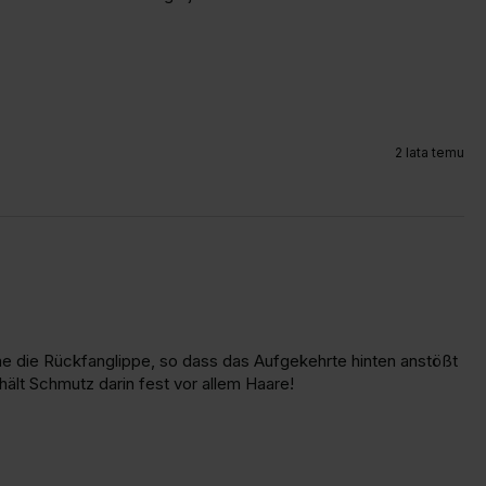
2 lata temu
rne die Rückfanglippe, so dass das Aufgekehrte hinten anstößt 
hält Schmutz darin fest vor allem Haare!