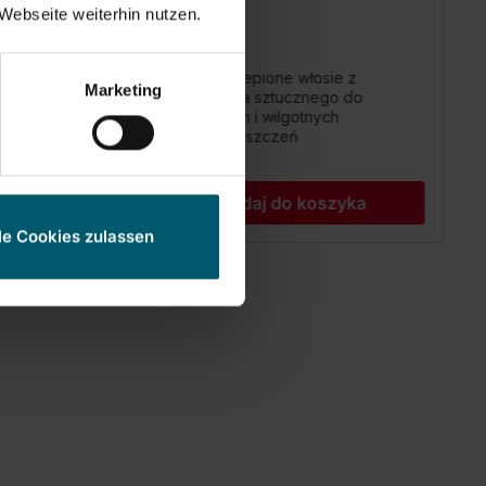
Webseite weiterhin nutzen.
35,00 zł
z
Rozszczepione włosie z
Marketing
o
tworzywa sztucznego do
drobnych i wilgotnych
zanieczyszczeń
Dodaj do koszyka
le Cookies zulassen