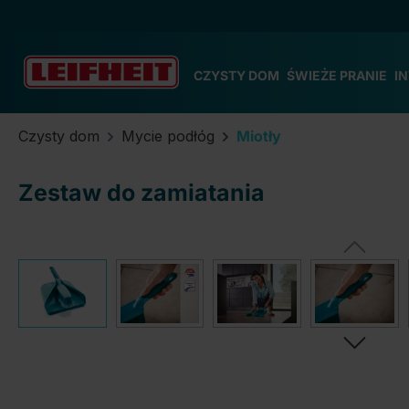
zejdź do głównej zawartości
Przejdź do wyszukiwania
Przejdź do głównej nawigacji
CZYSTY DOM
ŚWIEŻE PRANIE
I
Czysty dom
Mycie podłóg
Miotły
Zestaw do zamiatania
Pomiń galerię zdjęć