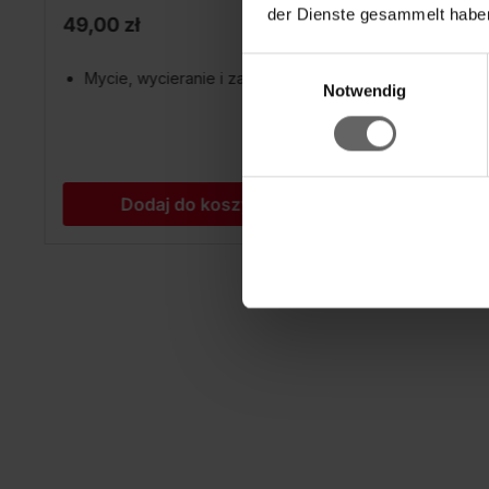
der Dienste gesammelt haben
49,00 zł
89,00 z
Einwilligungsauswahl
Mycie, wycieranie i zamiatanie
Higien
Notwendig
krawę
wodę
drąże
Dodaj do koszyka
D