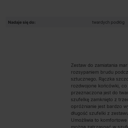
Nadaje się do:
twardych podłóg
Zestaw do zamiatania mark
rozsypaniem brudu podcza
sztucznego. Rączka szczot
rozdwojone końcówki, co 
przeznaczona jest do twar
szufelkę zamknięto z trze
opróżnianie jest bardzo w
długość szufelki z zestawu
Umożliwia to komfortowe z
można zatrzasnąć w szufe