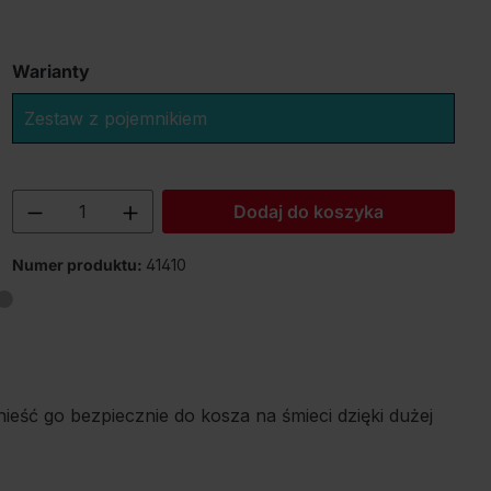
Warianty
Zestaw z pojemnikiem
Ilość produktu: Wprowadź żądaną ilość
Dodaj do koszyka
Numer produktu:
41410
ść go bezpiecznie do kosza na śmieci dzięki dużej