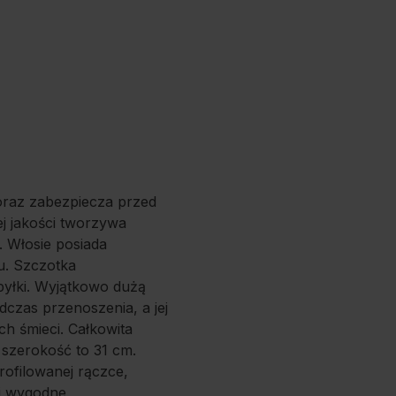
 oraz zabezpiecza przed
j jakości tworzywa
. Włosie posiada
u. Szczotka
pyłki. Wyjątkowo dużą
dczas przenoszenia, a jej
h śmieci. Całkowita
j szerokość to 31 cm.
rofilowanej rączce,
 i wygodne