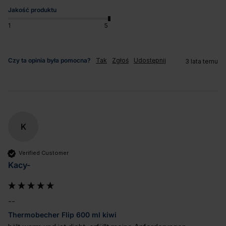
Jakość produktu
1
5
Czy ta opinia była pomocna?
Tak
Zgłoś
Udostępnij
3 lata temu
K
Verified Customer
Kacy-
--
Thermobecher Flip 600 ml kiwi