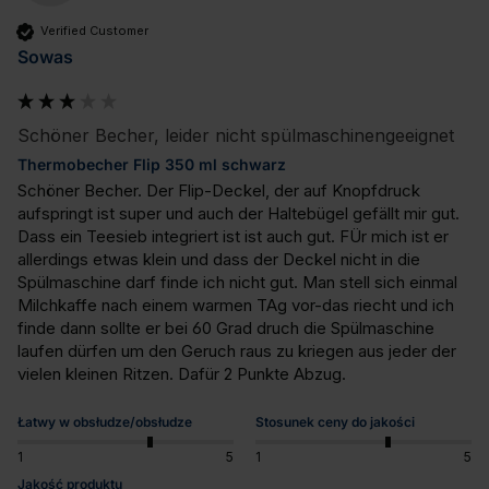
Verified Customer
Sowas
Schöner Becher, leider nicht spülmaschinengeeignet
Thermobecher Flip 350 ml schwarz
Schöner Becher. Der Flip-Deckel, der auf Knopfdruck 
aufspringt ist super und auch der Haltebügel gefällt mir gut. 
Dass ein Teesieb integriert ist ist auch gut. FÜr mich ist er 
allerdings etwas klein und dass der Deckel nicht in die 
Spülmaschine darf finde ich nicht gut. Man stell sich einmal 
Milchkaffe nach einem warmen TAg vor-das riecht und ich 
finde dann sollte er bei 60 Grad druch die Spülmaschine 
laufen dürfen um den Geruch raus zu kriegen aus jeder der 
vielen kleinen Ritzen. Dafür 2 Punkte Abzug.
Łatwy w obsłudze/obsłudze
Stosunek ceny do jakości
1
5
1
5
Jakość produktu