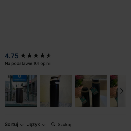
New content loaded
4.75
Na podstawie 101 opinii
Szukaj:
Sortuj
Język