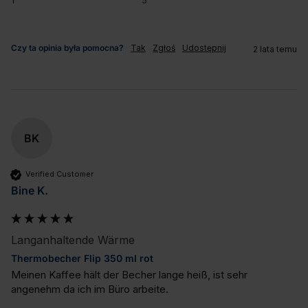
1
5
Czy ta opinia była pomocna?
Tak
Zgłoś
Udostępnij
2 lata temu
BK
Verified Customer
Bine K.
Langanhaltende Wärme
Thermobecher Flip 350 ml rot
Meinen Kaffee hält der Becher lange heiß, ist sehr 
angenehm da ich im Büro arbeite.