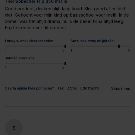
Thermobecher Flip 350 ml lila
Goed product, drinken blijft lang koud. Sluit goed af en lekt 
niet. Gekocht voor mijn kind op basisschool voor melk. In de 
zomer was het altijd drama, nu is de beker bijna altijd leeg. 
Erg tevreden over dit product.
Łatwy w obsłudze/obsłudze
Stosunek ceny do jakości
1
5
1
5
Jakość produktu
1
5
Czy ta opinia była pomocna?
Tak
Zgłoś
Udostępnij
3 lata temu
S