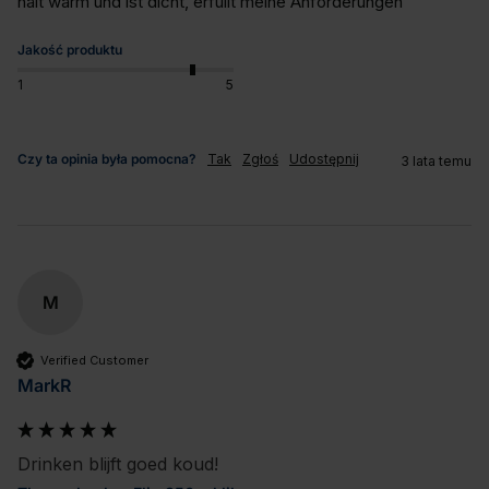
hält warm und ist dicht, erfüllt meine Anforderungen
Jakość produktu
1
5
Czy ta opinia była pomocna?
Tak
Zgłoś
Udostępnij
3 lata temu
M
Verified Customer
MarkR
Drinken blijft goed koud!