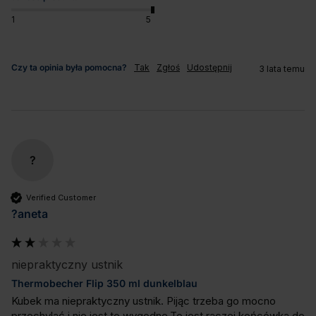
1
5
Czy ta opinia była pomocna?
Tak
Zgłoś
Udostępnij
3 lata temu
?
Verified Customer
?aneta
niepraktyczny ustnik
Thermobecher Flip 350 ml dunkelblau
Kubek ma niepraktyczny ustnik. Pijąc trzeba go mocno 
przechylać i nie jest to wygodne.To jest raczej końcówka do 