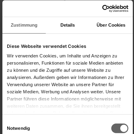
1
5
1
5
Jakość produktu
1
5
Zustimmung
Details
Über Cookies
Czy ta opinia była pomocna?
Tak
Zgłoś
Udostępnij
Diese Webseite verwendet Cookies
10 miesięcy temu
Wir verwenden Cookies, um Inhalte und Anzeigen zu
personalisieren, Funktionen für soziale Medien anbieten
zu können und die Zugriffe auf unsere Website zu
analysieren. Außerdem geben wir Informationen zu Ihrer
Verwendung unserer Website an unsere Partner für
O
soziale Medien, Werbung und Analysen weiter. Unsere
Partner führen diese Informationen möglicherweise mit
Oliverio
weiteren Daten zusammen, die Sie ihnen bereitgestellt
haben oder die sie im Rahmen Ihrer Nutzung der Dienste
gesammelt haben. Sie geben Einwilligung zu unseren
Einwilligungsauswahl
Deckel hält nicht
Cookies, wenn Sie unsere Webseite weiterhin nutzen.
Notwendig