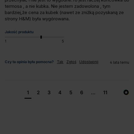
termosa , a nie kubka. Nie jestem zadowolona , tym 
bardziej,że cena za kubek (nawet ze zniżką pozyskaną ze 
strony H&M) była wygórowana.
Jakość produktu
1
5
Czy ta opinia była pomocna?
Tak
Zgłoś
Udostępnij
4 lata temu
1
2
3
4
5
6
...
11