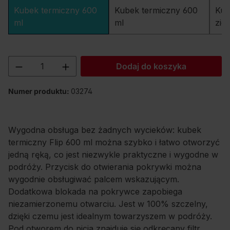
Kubek termiczny 600
Kubek termiczny 600
Kub
ml
ml
zie
Ilość produktu: Wprowadź żądaną ilość lu
Dodaj do koszyka
Numer produktu:
03274
Wygodna obsługa bez żadnych wycieków: kubek
termiczny Flip 600 ml można szybko i łatwo otworzyć
jedną ręką, co jest niezwykle praktyczne i wygodne w
podróży. Przycisk do otwierania pokrywki można
wygodnie obsługiwać palcem wskazującym.
Dodatkowa blokada na pokrywce zapobiega
niezamierzonemu otwarciu. Jest w 100% szczelny,
dzięki czemu jest idealnym towarzyszem w podróży.
Pod otworem do picia znajduje się odkręcany filtr,