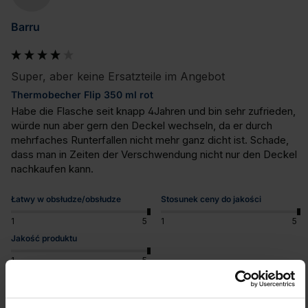
Barru
Super, aber keine Ersatzteile im Angebot
Thermobecher Flip 350 ml rot
Habe die Flasche seit knapp 4Jahren und bin sehr zufrieden, 
würde nun aber gern den Deckel wechseln, da er durch 
mehrfaches Runterfallen nicht mehr ganz dicht ist. Schade, 
dass man in Zeiten der Verschwendung nicht nur den Deckel 
nachkaufen kann.
Łatwy w obsłudze/obsłudze
Stosunek ceny do jakości
1
5
1
5
Jakość produktu
1
5
Czy ta opinia była pomocna?
Tak
Zgłoś
Udostępnij