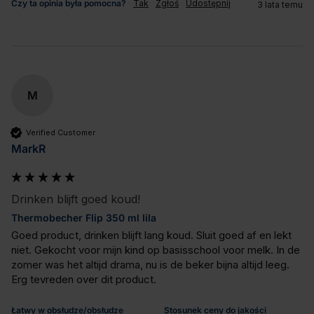
Czy ta opinia była pomocna?
Tak
Zgłoś
Udostępnij
3 lata temu
M
Verified Customer
MarkR
Drinken blijft goed koud!
Thermobecher Flip 350 ml lila
Goed product, drinken blijft lang koud. Sluit goed af en lekt 
niet. Gekocht voor mijn kind op basisschool voor melk. In de 
zomer was het altijd drama, nu is de beker bijna altijd leeg. 
Erg tevreden over dit product.
Łatwy w obsłudze/obsłudze
Stosunek ceny do jakości