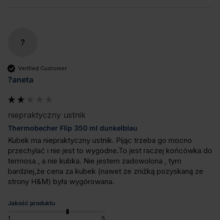
?
Verified Customer
?aneta
niepraktyczny ustnik
Thermobecher Flip 350 ml dunkelblau
Kubek ma niepraktyczny ustnik. Pijąc trzeba go mocno 
przechylać i nie jest to wygodne.To jest raczej końcówka do 
termosa , a nie kubka. Nie jestem zadowolona , tym 
bardziej,że cena za kubek (nawet ze zniżką pozyskaną ze 
strony H&M) była wygórowana.
Jakość produktu
1
5