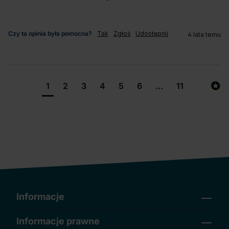
Czy ta opinia była pomocna?
Tak
Zgłoś
Udostępnij
4 lata temu
1
2
3
4
5
6
...
11
Informacje
Informacje prawne