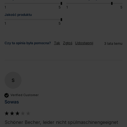
1
5
1
5
Jakość produktu
1
5
Czy ta opinia była pomocna?
Tak
Zgłoś
Udostępnij
3 lata temu
S
Verified Customer
Sowas
Schöner Becher, leider nicht spülmaschinengeeignet