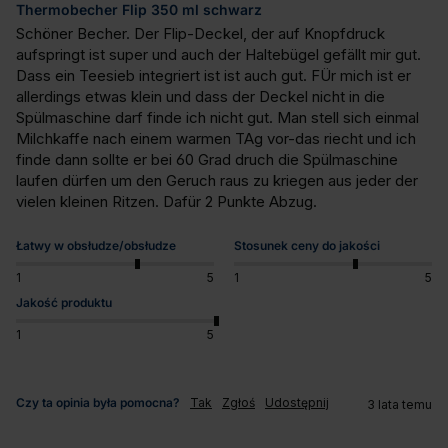
Thermobecher Flip 350 ml schwarz
Schöner Becher. Der Flip-Deckel, der auf Knopfdruck 
aufspringt ist super und auch der Haltebügel gefällt mir gut. 
Dass ein Teesieb integriert ist ist auch gut. FÜr mich ist er 
allerdings etwas klein und dass der Deckel nicht in die 
Spülmaschine darf finde ich nicht gut. Man stell sich einmal 
Milchkaffe nach einem warmen TAg vor-das riecht und ich 
finde dann sollte er bei 60 Grad druch die Spülmaschine 
laufen dürfen um den Geruch raus zu kriegen aus jeder der 
vielen kleinen Ritzen. Dafür 2 Punkte Abzug.
Łatwy w obsłudze/obsłudze
Stosunek ceny do jakości
1
5
1
5
Jakość produktu
1
5
Czy ta opinia była pomocna?
Tak
Zgłoś
Udostępnij
3 lata temu