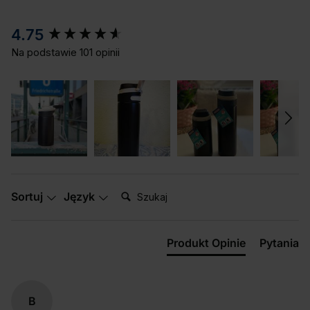
New content loaded
4.75
Na podstawie 101 opinii
Szukaj:
Sortuj
Język
Produkt Opinie
Pytania
B