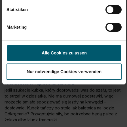
Czy ta opinia była pomocna?
Tak
Zgłoś
Udostępnij
rok temu
Statistiken
Marketing
W
Alle Cookies zulassen
Wittorio
Nur notwendige Cookies verwenden
nie polecam
Thermobecher Flip 600 ml schwarz
jeśli szukacie kubka, który doprowadzi was do szału, to jest 
to strzał w dziesiątkę. Nie ma gumowej podstawki, więc 
możecie śmiało spodziewać się jazdy na krawędzi – 
dosłownie. Kubek tańczy po stole jak baletnica na lodzie. 
Odkręcanie? Przygotujcie siły, bo potrzebne będą palce z 
żelaza albo klucz francuski.
