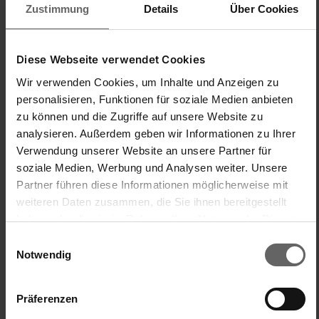
Zustimmung
Details
Über Cookies
10 miesięcy temu
Diese Webseite verwendet Cookies
Wir verwenden Cookies, um Inhalte und Anzeigen zu
personalisieren, Funktionen für soziale Medien anbieten
O
zu können und die Zugriffe auf unsere Website zu
analysieren. Außerdem geben wir Informationen zu Ihrer
Oliverio
Verwendung unserer Website an unsere Partner für
soziale Medien, Werbung und Analysen weiter. Unsere
Partner führen diese Informationen möglicherweise mit
Deckel hält nicht
weiteren Daten zusammen, die Sie ihnen bereitgestellt
haben oder die sie im Rahmen Ihrer Nutzung der Dienste
Thermobecher Flip 600 ml schwarz
Habe den Thermobecher zweimal benutzt und dann ist der 
gesammelt haben. Sie geben Einwilligung zu unseren
Einwilligungsauswahl
Verschluß abgebrochen.

Cookies, wenn Sie unsere Webseite weiterhin nutzen.
Notwendig
Deckel und Thermobecher sind somit nihct mehr zu 
verwenden. Lebensdauer eine Woche.

Für den Preis erwarte ich mehr Qualität.
Präferenzen