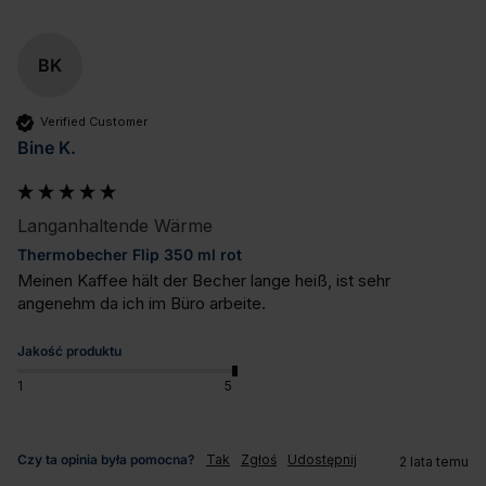
BK
Verified Customer
Bine K.
Langanhaltende Wärme
Thermobecher Flip 350 ml rot
Meinen Kaffee hält der Becher lange heiß, ist sehr 
angenehm da ich im Büro arbeite.
Jakość produktu
1
5
Czy ta opinia była pomocna?
Tak
Zgłoś
Udostępnij
2 lata temu