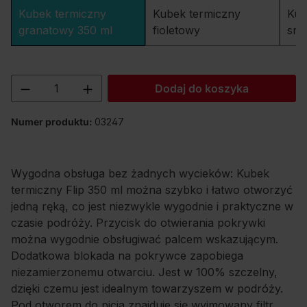
Kubek termiczny
Kubek termiczny
Kub
granatowy 350 ml
fioletowy
sre
Ilość produktu: Wprowadź żądaną ilość lu
Dodaj do koszyka
Numer produktu:
03247
Wygodna obsługa bez żadnych wycieków: Kubek
termiczny Flip 350 ml można szybko i łatwo otworzyć
jedną ręką, co jest niezwykle wygodnie i praktyczne w
czasie podróży. Przycisk do otwierania pokrywki
można wygodnie obsługiwać palcem wskazującym.
Dodatkowa blokada na pokrywce zapobiega
niezamierzonemu otwarciu. Jest w 100% szczelny,
dzięki czemu jest idealnym towarzyszem w podróży.
Pod otworem do picia znajduje się wyjmowany filtr,