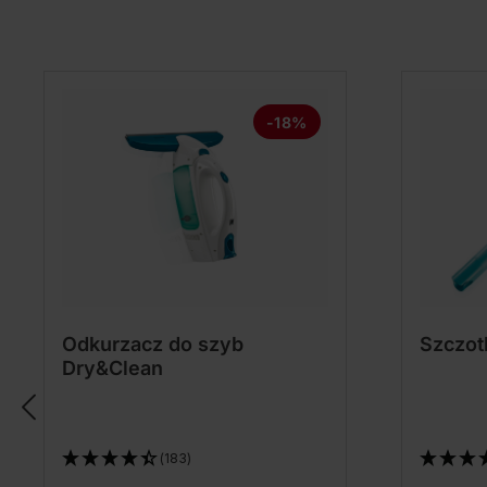
-18%
Odkurzacz do szyb
Szczot
Dry&Clean
(183)