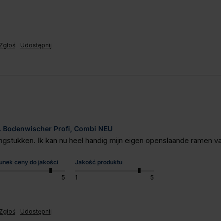
Zgłoś
Udostępnij
.B. Bodenwischer Profi, Combi NEU
engstukken. Ik kan nu heel handig mijn eigen openslaande ramen va
unek ceny do jakości
Jakość produktu
5
1
5
Zgłoś
Udostępnij