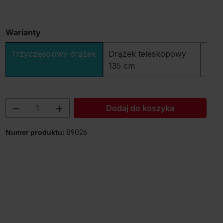
Warianty
Trzyczęściowy drążek
Drążek teleskopowy
Drą
135 cm
prz
Ilość produktu: Wprowadź żądaną ilość
Dodaj do koszyka
Numer produktu:
89026