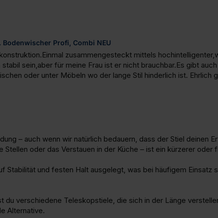
.B. Bodenwischer Profi, Combi NEU
hlkonstruktion.Einmal zusammengesteckt mittels hochintelligenter,
tabil sein,aber für meine Frau ist er nicht brauchbar.Es gibt auch
chen oder unter Möbeln wo der lange Stil hinderlich ist. Ehrlich 
ung – auch wenn wir natürlich bedauern, dass der Stiel deinen Er
Stellen oder das Verstauen in der Küche – ist ein kürzerer oder fle
 auf Stabilität und festen Halt ausgelegt, was bei häufigem Einsatz
 du verschiedene Teleskopstiele, die sich in der Länge verstellen 
e Alternative.
