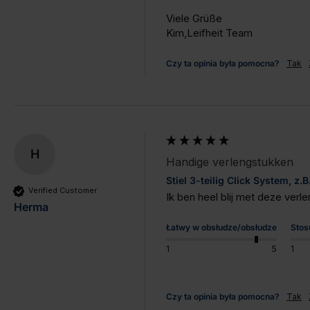
Viele Grüße

Kim,Leifheit Team
Czy ta opinia była pomocna?
Tak
H
Handige verlengstukken
Stiel 3-teilig Click System, z
Verified Customer
Ik ben heel blij met deze verl
Herma
Łatwy w obsłudze/obsłudze
Stos
1
5
1
Czy ta opinia była pomocna?
Tak