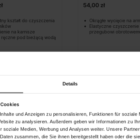
ł
54,00 zł
tny kształt do czyszczenia
Okrągłe wycięcie na arm
ników
Elastyczne czyszczenie 
enie na karnisze
przegubowi obrotowem
e ręczne pod bieżącą wodą
odaj do koszyka
Dodaj do koszy
Details
 Cookies
nhalte und Anzeigen zu personalisieren, Funktionen für soziale
Website zu analysieren. Außerdem geben wir Informationen zu I
r soziale Medien, Werbung und Analysen weiter. Unsere Partner
 Daten zusammen, die Sie ihnen bereitgestellt haben oder die s