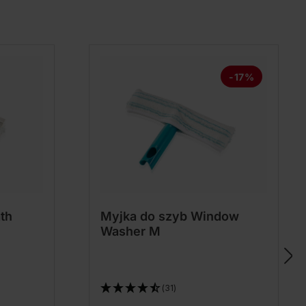
-17%
th
Myjka do szyb Window
Washer M
(31)