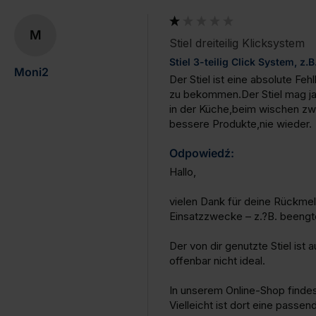
M
Stiel dreiteilig Klicksystem
Stiel 3-teilig Click System, z
Moni2
Der Stiel ist eine absolute Fe
zu bekommen.Der Stiel mag ja s
in der Küche,beim wischen zwis
bessere Produkte,nie wieder.
Odpowiedź:
Hallo,

vielen Dank für deine Rückmeld
Einsatzzwecke – z.?B. beengte 
Der von dir genutzte Stiel ist
offenbar nicht ideal.

In unserem Online-Shop findest
Vielleicht ist dort eine passend