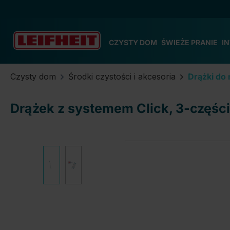
zejdź do głównej zawartości
Przejdź do wyszukiwania
Przejdź do głównej nawigacji
CZYSTY DOM
ŚWIEŻE PRANIE
I
Czysty dom
Środki czystości i akcesoria
Drążki do
Drążek z systemem Click, 3-częśc
Pomiń galerię zdjęć