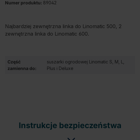
Numer produktu:
89042
Najbardziej zewnętrzna linka do Linomatic 500, 2
zewnętrzna linka do Linomatic 600.
Część
suszarki ogrodowej Linomatic S, M, L,
zamienna do:
Plus i Deluxe
Instrukcje bezpieczeństwa