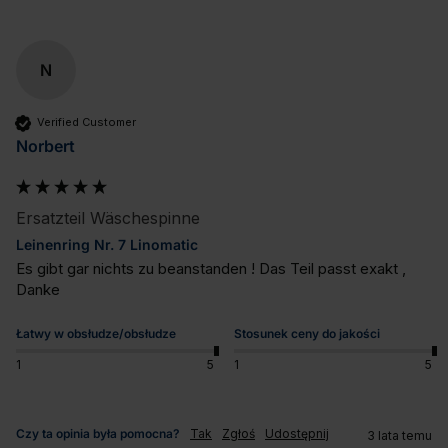
N
Verified Customer
Norbert
Ersatzteil Wäschespinne
Leinenring Nr. 7 Linomatic
Es gibt gar nichts zu beanstanden ! Das Teil passt exakt , 
Danke
Łatwy w obsłudze/obsłudze
Stosunek ceny do jakości
1
5
1
5
Czy ta opinia była pomocna?
Tak
Zgłoś
Udostępnij
3 lata temu