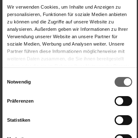
Wir verwenden Cookies, um Inhalte und Anzeigen zu
personalisieren, Funktionen für soziale Medien anbieten
zu können und die Zugriffe auf unsere Website zu
New content loaded
3.00
analysieren. Außerdem geben wir Informationen zu Ihrer
Na podstawie 2 opinii
Verwendung unserer Website an unsere Partner für
soziale Medien, Werbung und Analysen weiter. Unsere
Partner führen diese Informationen möglicherweise mit
Szukaj:
Sortuj
Język
weiteren Daten zusammen, die Sie ihnen bereitgestellt
haben oder die sie im Rahmen Ihrer Nutzung der Dienste
gesammelt haben. Sie geben Einwilligung zu unseren
Einwilligungsauswahl
Produkt Opinie
Pytania
Cookies, wenn Sie unsere Webseite weiterhin nutzen.
Notwendig
Präferenzen
R
Verified Customer
Statistiken
Raab.