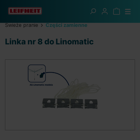
Przejdź do głównej zawartości
Świeże pranie
Części zamienne
Linka nr 8 do Linomatic
Pomiń galerię zdjęć