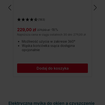
(183)
229,00 zł
Cena regularna:
-18%
279,00 zł
Najniższa cena w ciągu ostatnich 30 dni: 279,00 zł
N
Możliwość użycia w zakresie 360°
Wąska końcówka ssąca dostępna
opcjonalnie
Dodaj do koszyka
Elektryczna myjka do okien a czyszczenie