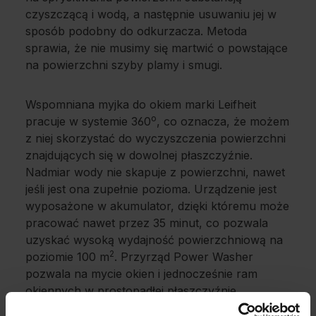
czyszczącą i wodą, a następnie usuwaniu jej w
sposób podobny do odkurzacza. Metoda
sprawia, że nie musimy się martwić o powstające
na powierzchni szyby plamy i smugi.
Wspomniana myjka do okiem marki Leifheit
o
pracuje w systemie 360
, co oznacza, że możem
z niej skorzystać do wyczyszczenia powierzchni
znajdujących się w dowolnej płaszczyźnie.
Nadmiar wody nie skapuje z powierzchni, nawet
jeśli jest ona zupełnie pozioma. Urządzenie jest
wyposażone w akumulator, dzięki któremu może
pracować nawet przez 35 minut, co pozwala
uzyskać wysoką wydajność powierzchniową na
2
poziomie 100 m
. Przyrząd Power Washer
pozwala na mycie okien i jednocześnie ram
okiennych w prostopadłej płaszczyźnie,
natomiast dróżek zwiększa zasięg, na którym