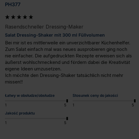
PH377
Rasendschneller Dressing-Maker
Salat Dressing-Shaker mit 300 ml Füllvolumen
Bei mir ist es mittlerweile ein unverzichtbarer Küchenhelfer. 
Zum Salat einfach mal was neues ausprobieren ging noch 
nie einfacher. Die aufgedruckten Rezepte erweisen sich als 
äußerst wohlschmeckend und fördern dabei die Kreativität 
eigene Ideen umzusetzen.

Ich möchte den Dressing-Shaker tatsächlich nicht mehr 
missen!!
Łatwy w obsłudze/obsłudze
Stosunek ceny do jakości
1
5
1
5
Jakość produktu
1
5