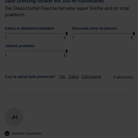
Salat Dressing-Shaker mit 300 ml Füllvolumen
Die Glasschüttel Flasche hat eine super Größe und ist total 
praktisch
Łatwy w obsłudze/obsłudze
Stosunek ceny do jakości
1
5
1
5
Jakość produktu
1
5
Czy ta opinia była pomocna?
Tak
Zgłoś
Udostępnij
3 lata temu
JH
Verified Customer