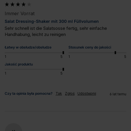
Immer Vorrat
Salat Dressing-Shaker mit 300 ml Füllvolumen
Sehr schnell ist die Salatsosse fertig, sehr einfache 
Handhabung, leicht zu reinigen
Łatwy w obsłudze/obsłudze
Stosunek ceny do jakości
1
5
1
5
Jakość produktu
1
5
Czy ta opinia była pomocna?
Tak
Zgłoś
Udostępnij
6 lat temu