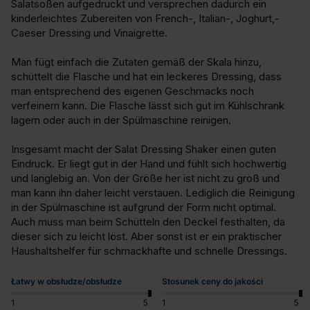
Salatsoßen aufgedruckt und versprechen dadurch ein 
kinderleichtes Zubereiten von French-, Italian-, Joghurt,- 
Caeser Dressing und Vinaigrette.

Man fügt einfach die Zutaten gemäß der Skala hinzu, 
schüttelt die Flasche und hat ein leckeres Dressing, dass 
man entsprechend des eigenen Geschmacks noch 
verfeinern kann. Die Flasche lässt sich gut im Kühlschrank 
lagern oder auch in der Spülmaschine reinigen.

Insgesamt macht der Salat Dressing Shaker einen guten 
Eindruck. Er liegt gut in der Hand und fühlt sich hochwertig 
und langlebig an. Von der Größe her ist nicht zu groß und 
man kann ihn daher leicht verstauen. Lediglich die Reinigung 
in der Spülmaschine ist aufgrund der Form nicht optimal. 
Auch muss man beim Schütteln den Deckel festhalten, da 
dieser sich zu leicht löst. Aber sonst ist er ein praktischer 
Haushaltshelfer für schmackhafte und schnelle Dressings.
Łatwy w obsłudze/obsłudze
Stosunek ceny do jakości
1
5
1
5