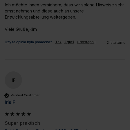
Ich möchte Ihnen versichern, dass wir solche Hinweise sehr 
ernst nehmen und diese auch an unsere 
Entwicklungsabteilung weitergeben.

Viele Grüße,Kim
Czy ta opinia była pomocna?
Tak
Zgłoś
Udostępnij
2 lata temu
IF
Verified Customer
Iris F
Super praktisch