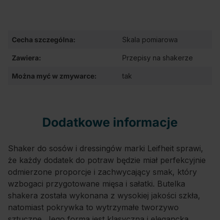
Cecha szczególna:
Skala pomiarowa
Zawiera:
Przepisy na shakerze
Można myć w zmywarce:
tak
Dodatkowe informacje
Shaker do sosów i dressingów marki Leifheit sprawi,
że każdy dodatek do potraw będzie miał perfekcyjnie
odmierzone proporcje i zachwycający smak, który
wzbogaci przygotowane mięsa i sałatki. Butelka
shakera została wykonana z wysokiej jakości szkła,
natomiast pokrywka to wytrzymałe tworzywo
sztuczne. Jego forma jest klasyczna i elegancka.