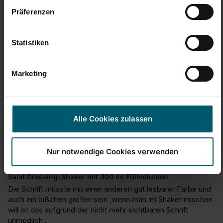
Präferenzen
Czy ta opinia była pomocna?
Tak
Zgłoś
Udostępnij
3 lata temu
Statistiken
Marketing
Pzh
Verified Customer
Alle Cookies zulassen
Preis zu hoch
Nur notwendige Cookies verwenden
Schlecht lesbar
Salat Dressing-Shaker mit 300 ml Füllvolumen
Die Schrift müsste mit einer anderen gut lesbarer Farbe und 
auch ein bißchen größer sein ,wenn man im Shaker mischen 
will ist das aufgrund der nicht mehr sichtbaren Schrift 
unmöglich .