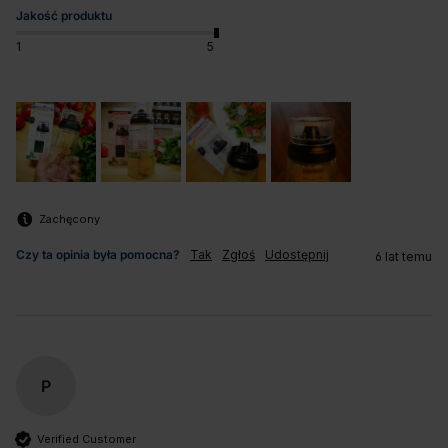
Jakość produktu
1
5
Zachęcony
Czy ta opinia była pomocna?
Tak
Zgłoś
Udostępnij
6 lat temu
P
Verified Customer