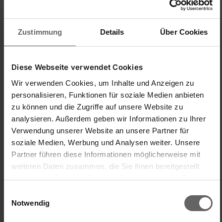
C
Zustimmung
Details
Über Cookies
Cq2020
Diese Webseite verwendet Cookies
Wir verwenden Cookies, um Inhalte und Anzeigen zu
Manipulation facile.
personalisieren, Funktionen für soziale Medien anbieten
Salat Dressing-Shaker mit 300 ml Füllvolumen
zu können und die Zugriffe auf unsere Website zu
Je viens d'acheter ce produit.

analysieren. Außerdem geben wir Informationen zu Ihrer
Recettes pas en français. Dommage.

Verwendung unserer Website an unsere Partner für
Comment on fait pour les avoir en français ?

soziale Medien, Werbung und Analysen weiter. Unsere
Bon prix sinon.
Partner führen diese Informationen möglicherweise mit
weiteren Daten zusammen, die Sie ihnen bereitgestellt
Łatwy w obsłudze/obsłudze
Stosunek ceny do jakości
haben oder die sie im Rahmen Ihrer Nutzung der Dienste
1
5
1
5
gesammelt haben. Sie geben Einwilligung zu unseren
Einwilligungsauswahl
Jakość produktu
Cookies, wenn Sie unsere Webseite weiterhin nutzen.
Notwendig
1
5