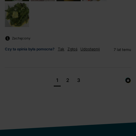
Zachęcony
Czy ta opinia była pomocna?
Tak
Zgłoś
Udostępnij
7 lat temu
1
2
3