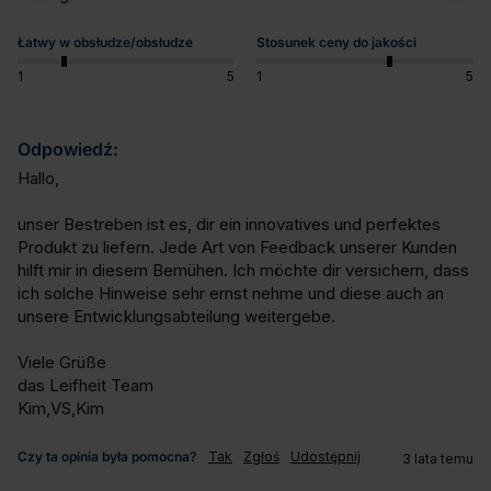
Łatwy w obsłudze/obsłudze
Stosunek ceny do jakości
1
5
1
5
Odpowiedź:
Hallo,

unser Bestreben ist es, dir ein innovatives und perfektes 
Produkt zu liefern. Jede Art von Feedback unserer Kunden 
hilft mir in diesem Bemühen. Ich möchte dir versichern, dass 
ich solche Hinweise sehr ernst nehme und diese auch an 
unsere Entwicklungsabteilung weitergebe.

Viele Grüße

das Leifheit Team

Kim,VS,Kim
Czy ta opinia była pomocna?
Tak
Zgłoś
Udostępnij
3 lata temu