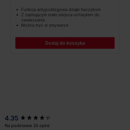
Funkcja antypoślizgowa dzięki haczykom
Z zajmującym mało miejsca uchwytem do
zawieszania
Można myć w zmywarce
Dodaj do koszyka
New content loaded
4.35
Na podstawie 26 opinii