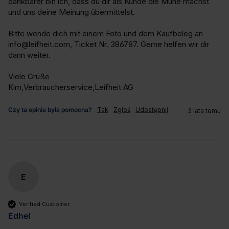
dankbarer bin ich, dass du dir als Kunde die Mühe machst 
und uns deine Meinung übermittelst.

Bitte wende dich mit einem Foto und dem Kaufbeleg an 
info@leifheit.com, Ticket Nr. 386787. Gerne helfen wir dir 
dann weiter.

Viele Grüße

Kim,Verbraucherservice,Leifheit AG
Czy ta opinia była pomocna?
Tak
Zgłoś
Udostępnij
3 lata temu
E
Verified Customer
Edhel