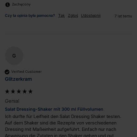
Zachęcony
Czy ta opinia była pomocna?
Tak
Zgłoś
Udostępnij
7 lat temu
G
Verified Customer
Glitzerkram
Genial
Salat Dressing-Shaker mit 300 ml Füllvolumen
Ich durfte für Leifheit den Salat Dressing Shaker testen.

Auf dem Shaker sind die Rezepte von verschiedenen 
Dressing mit Maßeinheit aufgeführt. Einfach nur nach 
Anweisung die Zutaten in den Shaker geben und gut 