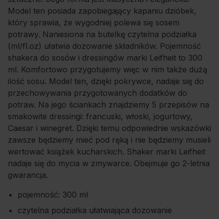
Model ten posiada zapobiegający kapaniu dzióbek,
który sprawia, że wygodniej polewa się sosem
potrawy. Naniesiona na butelkę czytelna podziałka
(ml/fl.oz) ułatwia dozowanie składników. Pojemność
shakera do sosów i dressingów marki Leifheit to 300
ml. Komfortowo przygotujemy więc w nim także dużą
ilość sosu. Model ten, dzięki pokrywce, nadaje się do
przechowywania przygotowanych dodatków do
potraw. Na jego ściankach znajdziemy 5 przepisów na
smakowite dressingi: francuski, włoski, jogurtowy,
Caesar i winegret. Dzięki temu odpowiednie wskazówki
zawsze będziemy mieć pod ręką i nie będziemy musieli
wertować książek kucharskich. Shaker marki Leifheit
nadaje się do mycia w zmywarce. Obejmuje go 2-letnia
gwarancja.
pojemność: 300 ml
czytelna podziałka ułatwiająca dozowanie