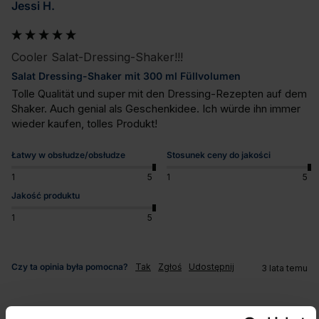
Jessi H.
Cooler Salat-Dressing-Shaker!!!
Salat Dressing-Shaker mit 300 ml Füllvolumen
Tolle Qualität und super mit den Dressing-Rezepten auf dem 
Shaker. Auch genial als Geschenkidee. Ich würde ihn immer 
wieder kaufen, tolles Produkt!
Łatwy w obsłudze/obsłudze
Stosunek ceny do jakości
1
5
1
5
Jakość produktu
1
5
Czy ta opinia była pomocna?
Tak
Zgłoś
Udostępnij
3 lata temu