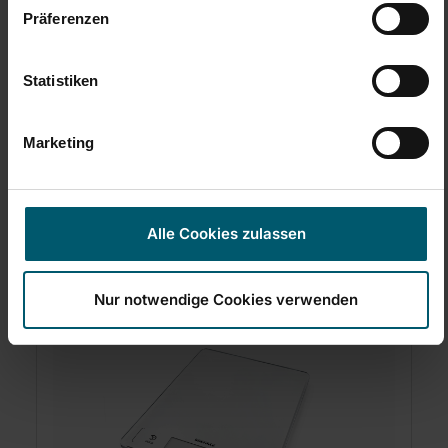
3-letnia gwarancja
Präferenzen
Statistiken
Instrukcje bezpieczeństwa
Marketing
Alle Cookies zulassen
Zestawy i akcesoria
Nur notwendige Cookies verwenden