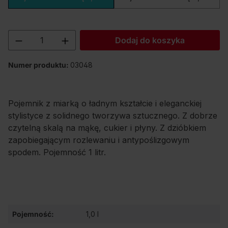
Ilość produktu: Wprowadź żądaną ilość lu
Dodaj do koszyka
Numer produktu:
03048
Pojemnik z miarką o ładnym kształcie i eleganckiej
stylistyce z solidnego tworzywa sztucznego. Z dobrze
czytelną skalą na mąkę, cukier i płyny. Z dzióbkiem
zapobiegającym rozlewaniu i antypoślizgowym
spodem. Pojemność 1 litr.
Pojemność:
1,0 l