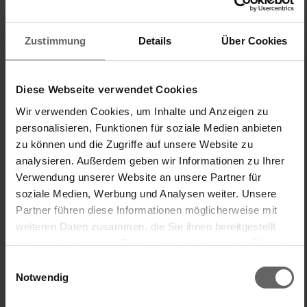
Objętość 1 litra pojemnika z miarką ComfortLine marki
Leifheit gwarantuje wystarczającą ilość miejsca na to,
Zustimmung
Details
Über Cookies
by wymieszać składniki, np. na ciasto na naleśniki i
wylewać je bezpośrednio z pojemnika na patelnię.
Gumowa, antypoślizgowa podstawa modelu
Diese Webseite verwendet Cookies
gwarantuje doskonałą stabilność. Naniesiona na
Wir verwenden Cookies, um Inhalte und Anzeigen zu
ścianki miarka jest odporna na zmywanie. Pojemnik z
personalisieren, Funktionen für soziale Medien anbieten
miarką nadaje się do mycia w zmywarce.
zu können und die Zugriffe auf unsere Website zu
analysieren. Außerdem geben wir Informationen zu Ihrer
pojemność: 1 litr
Verwendung unserer Website an unsere Partner für
soziale Medien, Werbung und Analysen weiter. Unsere
trzema skali pomiaru doskonałych do odmierzania
Partner führen diese Informationen möglicherweise mit
mąki, cukru czy płynów
weiteren Daten zusammen, die Sie ihnen bereitgestellt
wytrzymałe tworzywo sztuczne
haben oder die sie im Rahmen Ihrer Nutzung der Dienste
poręczny uchwyt i antypoślizgowa podstawa
gesammelt haben. Sie geben Einwilligung zu unseren
Einwilligungsauswahl
Cookies, wenn Sie unsere Webseite weiterhin nutzen.
dzióbek zabezpieczający przed niekontrolowanym
Notwendig
rozlewaniem