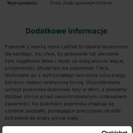
Wytrzymałość:
Duża, dzięki gumowym nóżkom
Dodatkowe informacje
Pojemnik z miarką marki Leifheit to idealne akcesorium
dla każdego, kto chce, by gotowanie lub pieczenie
było wyjątkowo łatwe i niosło ze sobą jeszcze więcej
przyjemności. Model ten ma pojemność 1 litra.
Wykonano go z wytrzymałego tworzywa sztucznego,
któremu nadano estetyczną formę. Wyprofilowany
uchwyt pojemnika doskonale leży w dłoni, a specjalny
dzióbek chroni przed niekontrolowanym rozlewaniem
zawartości. Na ściankach pojemnika znajdują się
czytelne podziałki, pomagające precyzyjnie określić
potrzebne do pracy porcje mąki.